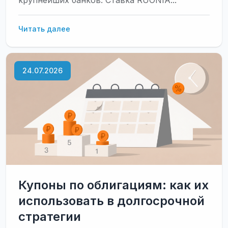
крупнейших банков. Ставка RUONIA...
Облигации
Читать далее
с
привязкой
к
24.07.2026
ставке
RUONIA:
какие
ценные
бумаги
купить
Купоны по облигациям: как их
использовать в долгосрочной
стратегии