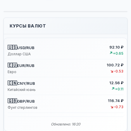
сообщений
КУРСЫ ВАЛЮТ
🇺🇸
92.10 ₽
USD/RUB
↗
+0.65
Доллар США
🇪🇺
100.72 ₽
EUR/RUB
↘
-0.53
Евро
🇨🇳
12.56 ₽
CNY/RUB
↗
+0.11
Китайский юань
🇬🇧
116.74 ₽
GBP/RUB
↘
-0.73
Фунт стерлингов
Обновлено: 16:20