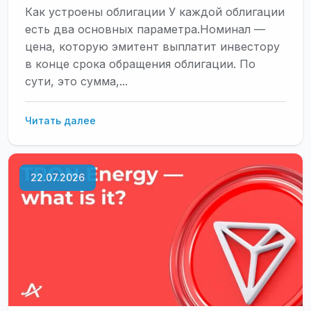
Как устроены облигации У каждой облигации
есть два основных параметра.Номинал —
цена, которую эмитент выплатит инвестору
в конце срока обращения облигации. По
сути, это сумма,...
Купоны
Читать далее
по
облигациям:
как
22.07.2026
их
использовать
в
долгосрочной
стратегии