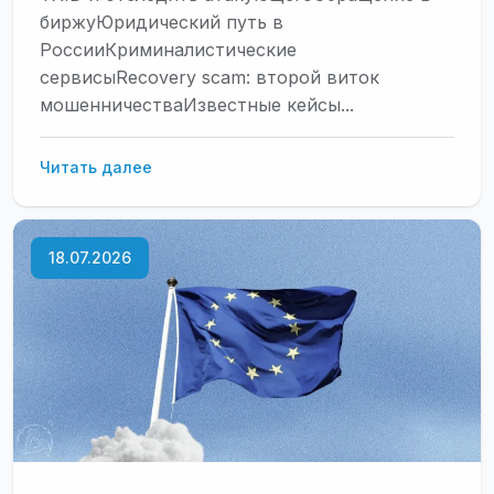
биржуЮридический путь в
РоссииКриминалистические
сервисыRecovery scam: второй виток
мошенничестваИзвестные кейсы...
Украли
Читать далее
криптовалюту
—
что
18.07.2026
делать:
инструкция
и
реальные
шансы
возврата