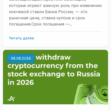
которые играют важную роль при изменении
ключевой ставки Банка России, — это
рыночная цена, ставка купона и срок
погашения.Срок погашения —...
Как
Читать далее
снижение
ключевой
ставки
06.08.2026
влияет
на
фондовый
рынок:
какие
облигации
купить