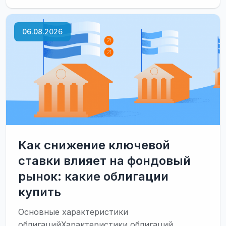
купить
USDT
за
06.08.2026
рубли
—
все
рабочие
способы
в
2026
году
Как снижение ключевой
ставки влияет на фондовый
рынок: какие облигации
купить
Основные характеристики
облигацийХарактеристики облигаций,