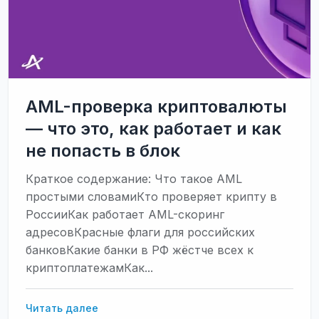
как
сэкономить
на
USDT-
переводах
AML-проверка криптовалюты
— что это, как работает и как
не попасть в блок
Краткое содержание: Что такое AML
простыми словамиКто проверяет крипту в
РоссииКак работает AML-скоринг
адресовКрасные флаги для российских
банковКакие банки в РФ жёстче всех к
криптоплатежамКак...
AML-
Читать далее