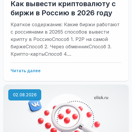
Как вывести криптовалюту с
биржи в Россию в 2026 году
Краткое содержание: Какие биржи работают
с россиянами в 20265 способов вывести
крипту в РоссиюСпособ 1. P2P на самой
биржеСпособ 2. Через обменникСпособ 3.
Крипто-картыСпособ 4....
Как
Читать далее
вывести
криптовалюту
с
02.08.2026
биржи
в
Россию
в
2026
году