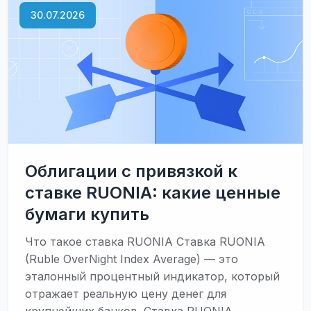
Рекламы:
30.07.2026
оценка
качества
лидов
на
основе
данных
о
конверсиях
из
CRM
Облигации с привязкой к
ставке RUONIA: какие ценные
бумаги купить
Что такое ставка RUONIA Ставка RUONIA
(Ruble OverNight Index Average) — это
эталонный процентный индикатор, который
отражает реальную цену денег для