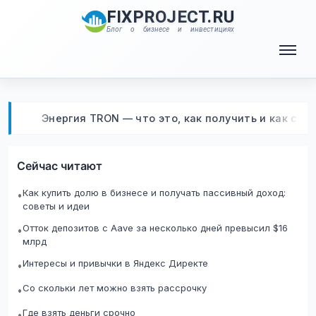
Перейти
FIXPROJECT.RU
к
Блог о бизнесе и инвестициях
содержимому
Меню
Энергия TRON — что это, как получить и как сэ
Сейчас читают
Как купить долю в бизнесе и получать пассивный доход:
•
советы и идеи
Отток депозитов с Aave за несколько дней превысил $16
•
млрд
Интересы и привычки в Яндекс Директе
•
Со скольки лет можно взять рассрочку
•
Где взять деньги срочно
•