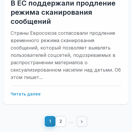
В ЕС поддержали продление
режима сканирования
сообщений
Страны Евросоюза согласовали продление
временного режима сканирования
сообщений, который позволяет выявлять
пользователей соцсетей, подозреваемых в
распространении материалов о
сексуализированном насилии над детьми. Об
этом пишет...
В
Читать далее
ЕС
поддержали
продление
режима
›
1
2
…
сканирования