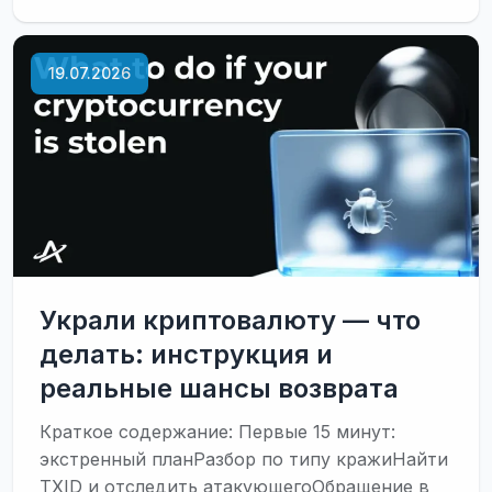
проверка
криптовалюты
—
19.07.2026
что
это,
как
работает
и
как
не
попасть
в
блок
Украли криптовалюту — что
делать: инструкция и
реальные шансы возврата
Краткое содержание: Первые 15 минут:
экстренный планРазбор по типу кражиНайти
TXID и отследить атакующегоОбращение в