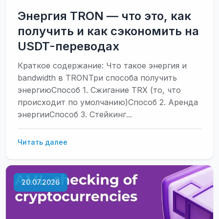
Энергия TRON — что это, как
получить и как сэкономить на
USDT-переводах
Краткое содержание: Что такое энергия и
bandwidth в TRONТри способа получить
энергиюСпособ 1. Сжигание TRX (то, что
происходит по умолчанию)Способ 2. Аренда
энергииСпособ 3. Стейкинг...
Энергия
Читать далее
TRON
—
что
20.07.2026
это,
как
получить
и