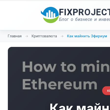
Перейти
к
FIXPROJEC
содержимому
Блог о бизнесе и инве
Главная
→
Криптовалюта
→
Как майнить Эфириум
К
Как май