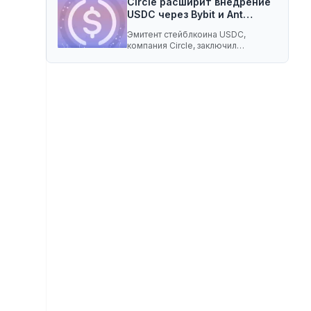
Circle расширит внедрение
USDC через Bybit и Ant…
Эмитент стейблкоина USDC,
компания Circle, заключил
соглашение о разделе доходов с
криптобиржей…