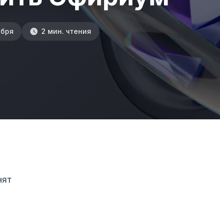
ября
2 мин. чтения
нят