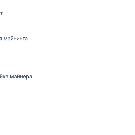
ет
я майнинга
йка майнера