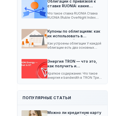
Облигации с привязкой к
ставке RUONIA: какие
ценные…
Что такое ставка RUONIA Ставка
RUONIA (Ruble OverNight Index
Average) — это…
Купоны по облигациям: как
их использовать в
долгосрочной…
Как устроены облигации У каждой
облигации есть два основных
параметра. Номинал —…
Энергия TRON — что это,
как получить и…
Краткое содержание: Что такое
энергия и bandwidth в TRON Три
способа получить…
ПОПУЛЯРНЫЕ СТАТЬИ
Можно ли кредитную карту