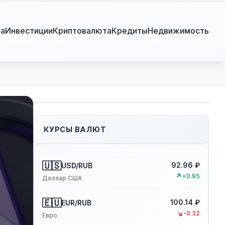
ра
Инвестиции
Криптовалюта
Кредиты
Недвижимость
КУРСЫ ВАЛЮТ
🇺🇸
92.96 ₽
USD/RUB
↗
+0.95
Доллар США
🇪🇺
100.14 ₽
EUR/RUB
↘
-0.32
Евро