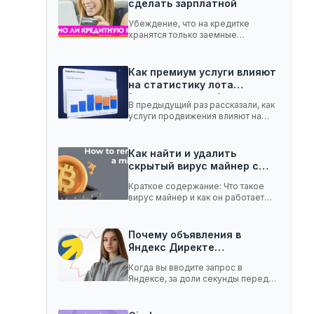
сделать зарплатной
Убеждение, что на кредитке
хранятся только заемные
средства, ошибочное. Она легко
вмещает…
Как премиум услуги влияют
на статистику лота
(телеграм-канал)
В предыдущий раз рассказали, как
услуги продвижения влияют на
статистику лота с…
Как найти и удалить
скрытый вирус майнер с…
Краткое содержание: Что такое
вирус майнер и как он работает
Чем опасен…
Почему объявления в
Яндекс Директе
показываются не всем:…
Когда вы вводите запрос в
Яндексе, за доли секунды перед
вами появляются…