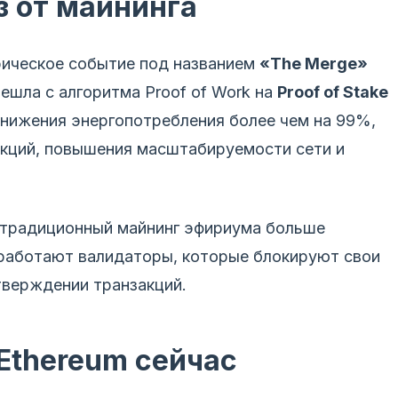
з от майнинга
рическое событие под названием
«The Merge»
решла с алгоритма Proof of Work на
Proof of Stake
снижения энергопотребления более чем на 99%,
акций, повышения масштабируемости сети и
то традиционный майнинг эфириума больше
работают валидаторы, которые блокируют свои
дтверждении транзакций.
Ethereum сейчас