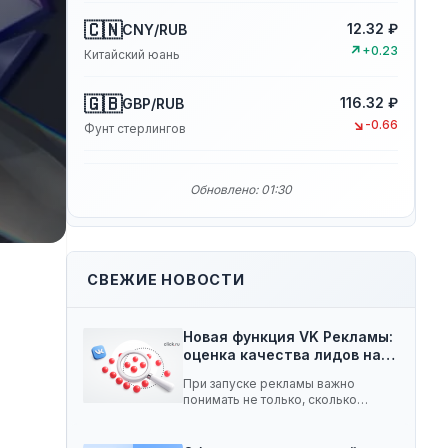
🇨🇳
12.32 ₽
CNY/RUB
↗
+0.23
Китайский юань
🇬🇧
116.32 ₽
GBP/RUB
↘
-0.66
Фунт стерлингов
Обновлено: 01:30
СВЕЖИЕ НОВОСТИ
Новая функция VK Рекламы:
оценка качества лидов на…
При запуске рекламы важно
понимать не только, сколько
заявок принесла кампания, но…