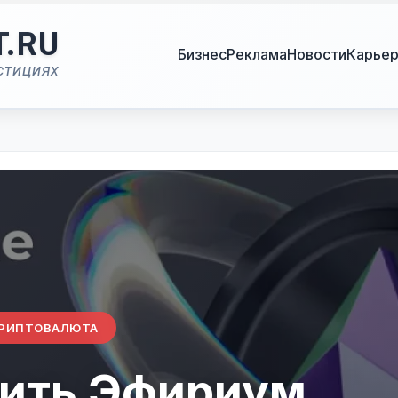
T.RU
Бизнес
Реклама
Новости
Карье
стициях
РИПТОВАЛЮТА
нить Эфириум