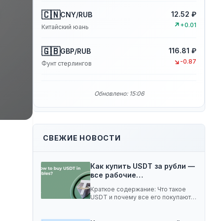
🇨🇳
12.52 ₽
CNY/RUB
↗
+0.01
Китайский юань
🇬🇧
116.81 ₽
GBP/RUB
↘
-0.87
Фунт стерлингов
Обновлено: 15:06
СВЕЖИЕ НОВОСТИ
Как купить USDT за рубли —
все рабочие…
Краткое содержание: Что такое
USDT и почему все его покупают 5
способов…