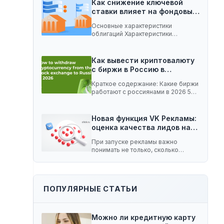
Как снижение ключевой
ставки влияет на фондовый
рынок:…
Основные характеристики
облигаций Характеристики
облигаций, которые играют
важную роль при изменении
ключевой…
Как вывести криптовалюту
с биржи в Россию в…
Краткое содержание: Какие биржи
работают с россиянами в 2026 5
способов вывести…
Новая функция VK Рекламы:
оценка качества лидов на…
При запуске рекламы важно
понимать не только, сколько
заявок принесла кампания, но…
ПОПУЛЯРНЫЕ СТАТЬИ
Можно ли кредитную карту