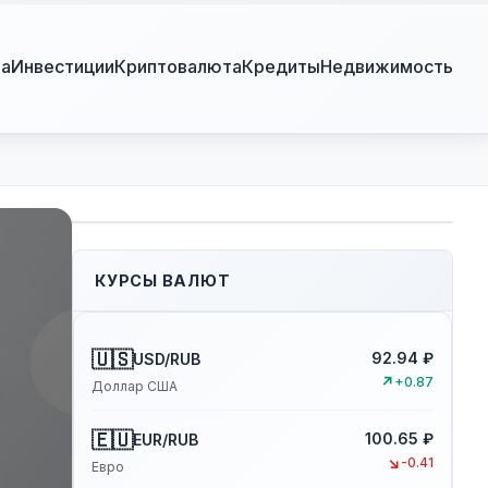
ра
Инвестиции
Криптовалюта
Кредиты
Недвижимость
КУРСЫ ВАЛЮТ
🇺🇸
92.94 ₽
USD/RUB
↗
+0.87
Доллар США
🇪🇺
100.65 ₽
EUR/RUB
↘
-0.41
Евро