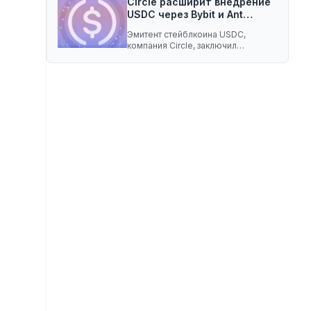
Circle расширит внедрение
USDC через Bybit и Ant…
Эмитент стейблкоина USDC,
компания Circle, заключил
соглашение о разделе доходов с
криптобиржей…