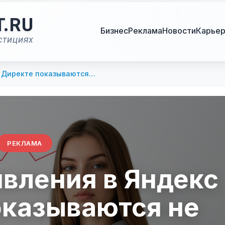
T.RU
Бизнес
Реклама
Новости
Карье
стициях
с Директе показываются…
РЕКЛАМА
вления в Яндекс
оказываются не