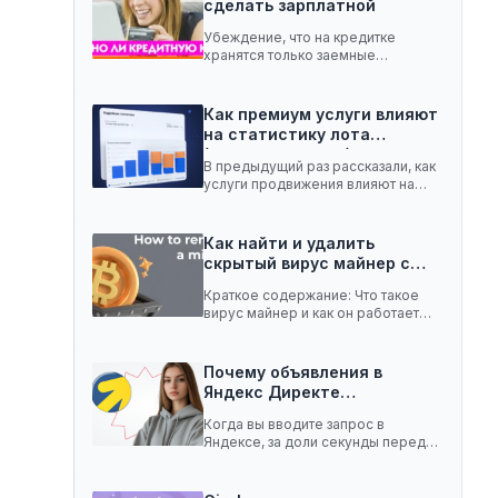
сделать зарплатной
Убеждение, что на кредитке
хранятся только заемные
средства, ошибочное. Она легко
вмещает…
Как премиум услуги влияют
на статистику лота
(телеграм-канал)
В предыдущий раз рассказали, как
услуги продвижения влияют на
статистику лота с…
Как найти и удалить
скрытый вирус майнер с…
Краткое содержание: Что такое
вирус майнер и как он работает
Чем опасен…
Почему объявления в
Яндекс Директе
показываются не всем:…
Когда вы вводите запрос в
Яндексе, за доли секунды перед
вами появляются…