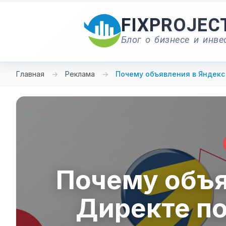
Перейти
к
FIXPROJEC
содержимому
Блог о бизнесе и инве
Главная
→
Реклама
→
Почему объявления в Яндек
Почему объя
Директе п