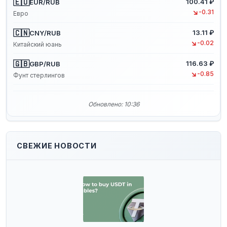
🇪🇺
100.41 ₽
EUR/RUB
↘
-0.31
Евро
🇨🇳
13.11 ₽
CNY/RUB
↘
-0.02
Китайский юань
🇬🇧
116.63 ₽
GBP/RUB
↘
-0.85
Фунт стерлингов
Обновлено: 10:36
СВЕЖИЕ НОВОСТИ