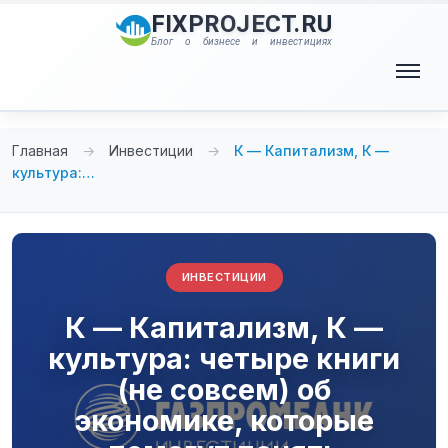
Перейти
FIXPROJECT.RU
к
Блог о бизнесе и инвестициях
содержимому
Меню
Главная
→
Инвестиции
→
К — Капитализм, К —
культура:…
ИНВЕСТИЦИИ
К — Капитализм, К —
культура: четыре книги
(не совсем) об
экономике, которые