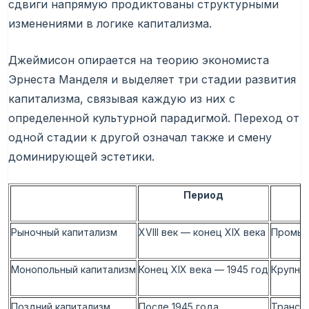
сдвиги напрямую продиктованы структурными
изменениями в логике капитализма.
Джеймисон опирается на теорию экономиста
Эрнеста Манделя и выделяет три стадии развития
капитализма, связывая каждую из них с
определенной культурной парадигмой. Переход от
одной стадии к другой означал также и смену
доминирующей эстетики.
Период
Рыночный капитализм
XVIII век — конец XIX века
Промыш
Монопольный капитализм
Конец XIX века — 1945 год
Крупные
Поздний капитализм
После 1945 года
Трансн