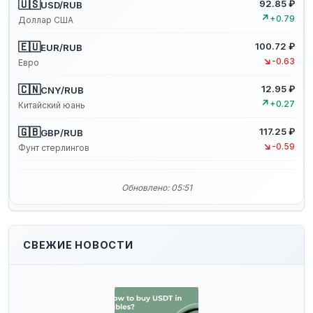
🇺🇸
92.85 ₽
USD/RUB
↗
+0.79
Доллар США
🇪🇺
100.72 ₽
EUR/RUB
↘
-0.63
Евро
🇨🇳
12.95 ₽
CNY/RUB
↗
+0.27
Китайский юань
🇬🇧
117.25 ₽
GBP/RUB
↘
-0.59
Фунт стерлингов
Обновлено: 05:51
СВЕЖИЕ НОВОСТИ