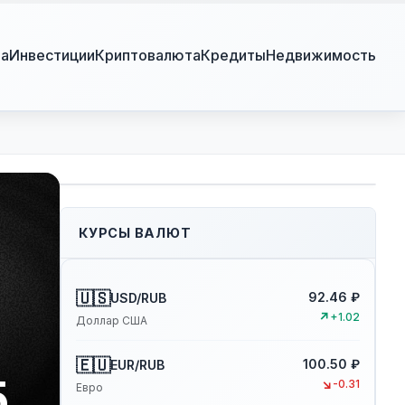
ра
Инвестиции
Криптовалюта
Кредиты
Недвижимость
КУРСЫ ВАЛЮТ
🇺🇸
92.46 ₽
USD/RUB
↗
+1.02
Доллар США
🇪🇺
100.50 ₽
EUR/RUB
5
↘
-0.31
Евро