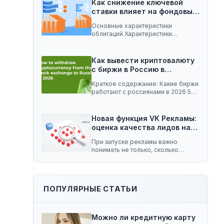
Как снижение ключевой
ставки влияет на фондовый
рынок:…
Основные характеристики
облигаций Характеристики
облигаций, которые играют
важную роль при изменении
ключевой…
Как вывести криптовалюту
с биржи в Россию в…
Краткое содержание: Какие биржи
работают с россиянами в 2026 5
способов вывести…
Новая функция VK Рекламы:
оценка качества лидов на…
При запуске рекламы важно
понимать не только, сколько
заявок принесла кампания, но…
ПОПУЛЯРНЫЕ СТАТЬИ
Можно ли кредитную карту