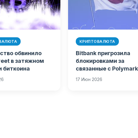
ВАЛЮТА
КРИПТОВАЛЮТА
ство обвинило
Bitbank пригрозила
reet в затяжном
блокировками за
и биткоина
связанные с Polymark
транзакции
26
17 Июн 2026