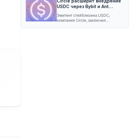
Circle расширит внедрение
USDC через Bybit и Ant…
Эмитент стейблкоина USDC,
компания Circle, заключил
соглашение о разделе доходов с
криптобиржей…