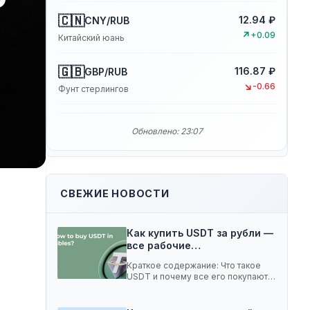
🇨🇳
12.94 ₽
CNY/RUB
↗
+0.09
Китайский юань
🇬🇧
116.87 ₽
GBP/RUB
↘
-0.66
Фунт стерлингов
Обновлено: 23:07
СВЕЖИЕ НОВОСТИ
Как купить USDT за рубли —
все рабочие…
Краткое содержание: Что такое
USDT и почему все его покупают 5
способов…