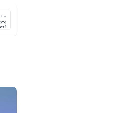
Я →
 это
ет?