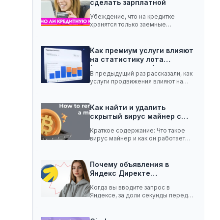
сделать зарплатной
Убеждение, что на кредитке
хранятся только заемные
средства, ошибочное. Она легко
вмещает…
Как премиум услуги влияют
на статистику лота
(телеграм-канал)
В предыдущий раз рассказали, как
услуги продвижения влияют на
статистику лота с…
Как найти и удалить
скрытый вирус майнер с…
Краткое содержание: Что такое
вирус майнер и как он работает
Чем опасен…
Почему объявления в
Яндекс Директе
показываются не всем:…
Когда вы вводите запрос в
Яндексе, за доли секунды перед
вами появляются…