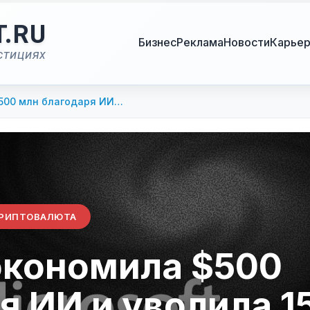
T.RU
Бизнес
Реклама
Новости
Карье
стициях
$500 млн благодаря ИИ…
РИПТОВАЛЮТА
сэкономила $500
я ИИ и уволила 1