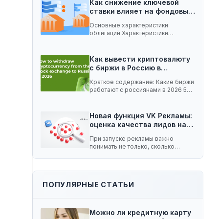
Как снижение ключевой
ставки влияет на фондовый
рынок:…
Основные характеристики
облигаций Характеристики
облигаций, которые играют
важную роль при изменении
ключевой…
Как вывести криптовалюту
с биржи в Россию в…
Краткое содержание: Какие биржи
работают с россиянами в 2026 5
способов вывести…
Новая функция VK Рекламы:
оценка качества лидов на…
При запуске рекламы важно
понимать не только, сколько
заявок принесла кампания, но…
ПОПУЛЯРНЫЕ СТАТЬИ
Можно ли кредитную карту