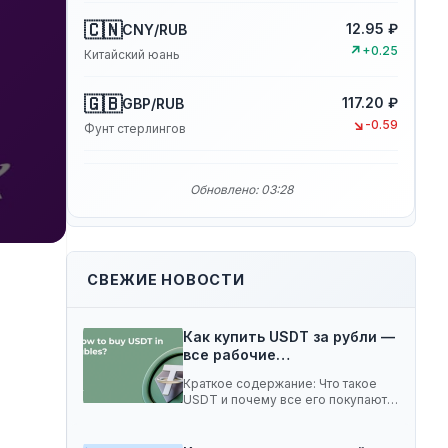
🇨🇳
12.95 ₽
CNY/RUB
↗
+0.25
Китайский юань
🇬🇧
117.20 ₽
GBP/RUB
↘
-0.59
Фунт стерлингов
Обновлено: 03:28
СВЕЖИЕ НОВОСТИ
Как купить USDT за рубли —
все рабочие…
Краткое содержание: Что такое
USDT и почему все его покупают 5
способов…