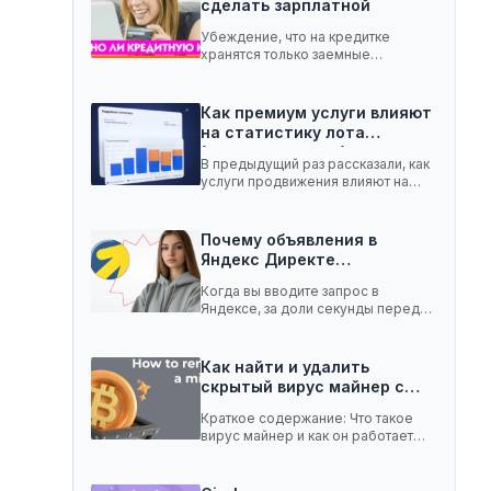
сделать зарплатной
Убеждение, что на кредитке
хранятся только заемные
средства, ошибочное. Она легко
вмещает…
Как премиум услуги влияют
на статистику лота
(телеграм-канал)
В предыдущий раз рассказали, как
услуги продвижения влияют на
статистику лота с…
Почему объявления в
Яндекс Директе
показываются не всем:…
Когда вы вводите запрос в
Яндексе, за доли секунды перед
вами появляются…
Как найти и удалить
скрытый вирус майнер с…
Краткое содержание: Что такое
вирус майнер и как он работает
Чем опасен…