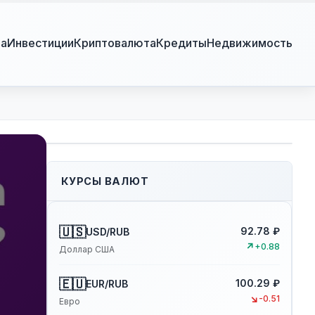
ра
Инвестиции
Криптовалюта
Кредиты
Недвижимость
КУРСЫ ВАЛЮТ
🇺🇸
92.78 ₽
USD/RUB
↗
+0.88
Доллар США
🇪🇺
100.29 ₽
EUR/RUB
↘
-0.51
Евро