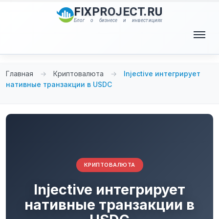
Перейти
FIXPROJECT.RU
к
Блог о бизнесе и инвестициях
содержимому
Меню
Главная
→
Криптовалюта
→
Injective интегрирует
нативные транзакции в USDC
КРИПТОВАЛЮТА
Injective интегрирует
нативные транзакции в