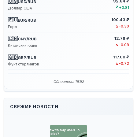
🇺🇸
92.84 ₽
USD/RUB
↗
+0.81
Доллар США
🇪🇺
100.43 ₽
EUR/RUB
↘
-0.30
Евро
🇨🇳
12.78 ₽
CNY/RUB
↘
-0.08
Китайский юань
🇬🇧
117.00 ₽
GBP/RUB
↘
-0.72
Фунт стерлингов
Обновлено: 16:52
СВЕЖИЕ НОВОСТИ