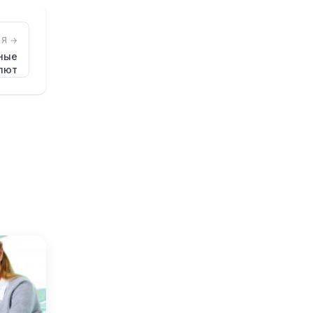
Я →
ные
лют