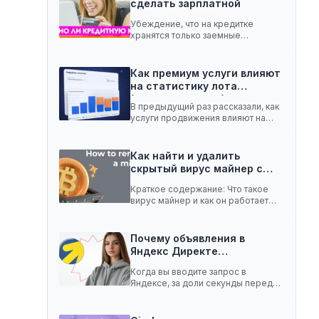
сделать зарплатной
Убеждение, что на кредитке
хранятся только заемные
средства, ошибочное. Она легко
вмещает…
Как премиум услуги влияют
на статистику лота
(телеграм-канал)
В предыдущий раз рассказали, как
услуги продвижения влияют на
статистику лота с…
Как найти и удалить
скрытый вирус майнер с…
Краткое содержание: Что такое
вирус майнер и как он работает
Чем опасен…
Почему объявления в
Яндекс Директе
показываются не всем:…
Когда вы вводите запрос в
Яндексе, за доли секунды перед
вами появляются…