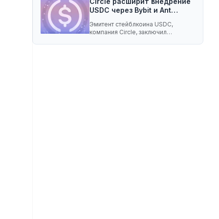
Circle расширит внедрение
USDC через Bybit и Ant…
Эмитент стейблкоина USDC,
компания Circle, заключил
соглашение о разделе доходов с
криптобиржей…