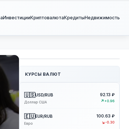
ра
Инвестиции
Криптовалюта
Кредиты
Недвижимость
КУРСЫ ВАЛЮТ
🇺🇸
92.13 ₽
USD/RUB
↗
+0.96
Доллар США
🇪🇺
100.63 ₽
EUR/RUB
↘
-0.30
Евро