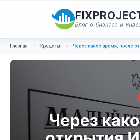
Перейти
к
FIXPROJEC
содержимому
Блог о бизнесе и инве
Главная
→
Кредиты
→
Через какое время, после о
Через како
открытия И