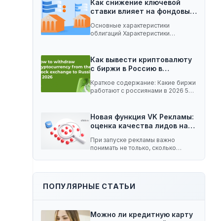
Как снижение ключевой
ставки влияет на фондовый
рынок:…
Основные характеристики
облигаций Характеристики
облигаций, которые играют
важную роль при изменении
ключевой…
Как вывести криптовалюту
с биржи в Россию в…
Краткое содержание: Какие биржи
работают с россиянами в 2026 5
способов вывести…
Новая функция VK Рекламы:
оценка качества лидов на…
При запуске рекламы важно
понимать не только, сколько
заявок принесла кампания, но…
ПОПУЛЯРНЫЕ СТАТЬИ
Можно ли кредитную карту