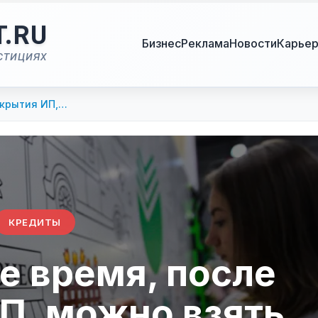
T.RU
Бизнес
Реклама
Новости
Карье
стициях
ткрытия ИП,…
КРЕДИТЫ
е время, после
П, можно взять