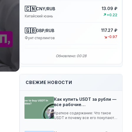
🇨🇳
13.09 ₽
CNY/RUB
↗
+0.22
Китайский юань
🇬🇧
117.27 ₽
GBP/RUB
↘
-0.97
Фунт стерлингов
Обновлено: 00:28
СВЕЖИЕ НОВОСТИ
Как купить USDT за рубли —
все рабочие…
Краткое содержание: Что такое
USDT и почему все его покупают 5
способов…