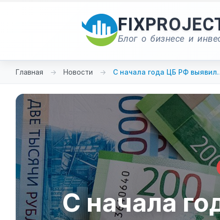
Перейти
к
FIXPROJEC
содержимому
Блог о бизнесе и инве
Главная
→
Новости
→
С начала года ЦБ РФ выявил
С начала го