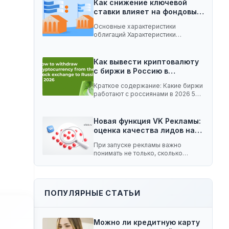
Как снижение ключевой
ставки влияет на фондовый
рынок:…
Основные характеристики
облигаций Характеристики
облигаций, которые играют
важную роль при изменении
ключевой…
Как вывести криптовалюту
с биржи в Россию в…
Краткое содержание: Какие биржи
работают с россиянами в 2026 5
способов вывести…
Новая функция VK Рекламы:
оценка качества лидов на…
При запуске рекламы важно
понимать не только, сколько
заявок принесла кампания, но…
ПОПУЛЯРНЫЕ СТАТЬИ
Можно ли кредитную карту