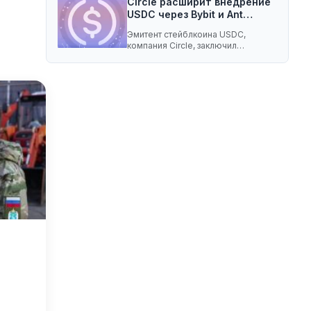
Circle расширит внедрение
USDC через Bybit и Ant…
Эмитент стейблкоина USDC,
компания Circle, заключил
соглашение о разделе доходов с
криптобиржей…