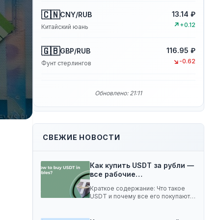
🇨🇳
13.14 ₽
CNY/RUB
↗
+0.12
Китайский юань
🇬🇧
116.95 ₽
GBP/RUB
↘
-0.62
Фунт стерлингов
Обновлено: 21:11
СВЕЖИЕ НОВОСТИ
Как купить USDT за рубли —
все рабочие…
Краткое содержание: Что такое
USDT и почему все его покупают 5
способов…