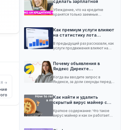
сделать зарплатной
Убеждение, что на кредитке
хранятся только заемные
средства, ошибочное. Она легко
вмещает…
Как премиум услуги влияют
на статистику лота
(телеграм-канал)
В предыдущий раз рассказали, как
услуги продвижения влияют на
статистику лота с…
Почему объявления в
Яндекс Директе
показываются не всем:…
Когда вы вводите запрос в
Яндексе, за доли секунды перед
Я →
вами появляются…
ение
гого
Как найти и удалить
скрытый вирус майнер с…
Краткое содержание: Что такое
вирус майнер и как он работает
Чем опасен…