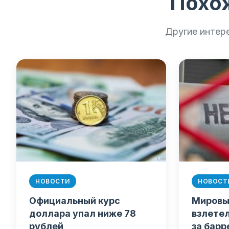
Похо
Другие интер
НОВОСТИ
НОВОСТ
Официальный курс
Мировы
доллара упал ниже 78
взлетел
рублей
за барр