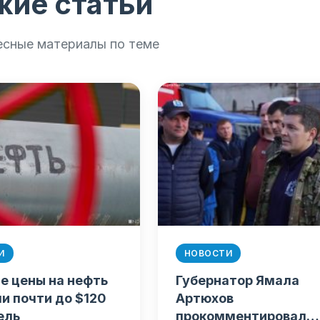
жие статьи
есные материалы по теме
И
НОВОСТИ
е цены на нефть
Губернатор Ямала
и почти до $120
Артюхов
ель
прокомментировал