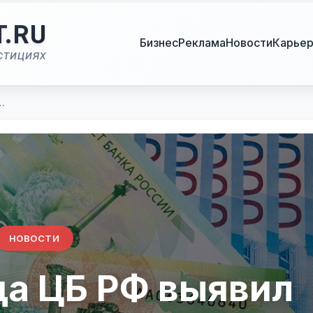
T.RU
Бизнес
Реклама
Новости
Карье
стициях
…
НОВОСТИ
да ЦБ РФ выявил