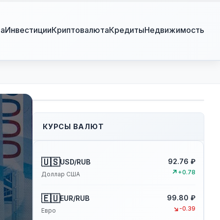
ра
Инвестиции
Криптовалюта
Кредиты
Недвижимость
КУРСЫ ВАЛЮТ
🇺🇸
92.76 ₽
USD/RUB
↗
+0.78
Доллар США
🇪🇺
99.80 ₽
EUR/RUB
↘
-0.39
Евро