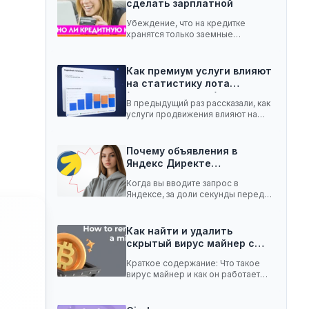
сделать зарплатной
Убеждение, что на кредитке
хранятся только заемные
средства, ошибочное. Она легко
вмещает…
Как премиум услуги влияют
на статистику лота
(телеграм-канал)
В предыдущий раз рассказали, как
услуги продвижения влияют на
статистику лота с…
Почему объявления в
Яндекс Директе
показываются не всем:…
Когда вы вводите запрос в
Яндексе, за доли секунды перед
вами появляются…
Как найти и удалить
скрытый вирус майнер с…
Краткое содержание: Что такое
вирус майнер и как он работает
Чем опасен…