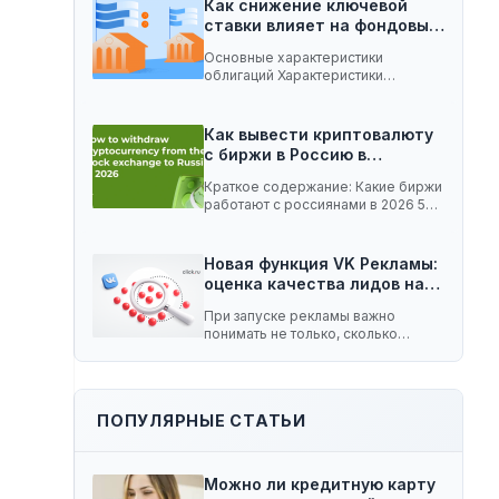
Как снижение ключевой
ставки влияет на фондовый
рынок:…
Основные характеристики
облигаций Характеристики
облигаций, которые играют
важную роль при изменении
ключевой…
Как вывести криптовалюту
с биржи в Россию в…
Краткое содержание: Какие биржи
работают с россиянами в 2026 5
способов вывести…
Новая функция VK Рекламы:
оценка качества лидов на…
При запуске рекламы важно
понимать не только, сколько
заявок принесла кампания, но…
ПОПУЛЯРНЫЕ СТАТЬИ
Можно ли кредитную карту