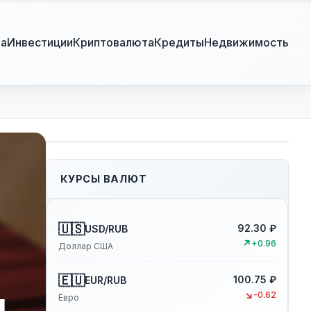
ра
Инвестиции
Криптовалюта
Кредиты
Недвижимость
КУРСЫ ВАЛЮТ
🇺🇸
92.30 ₽
USD/RUB
↗
+0.96
Доллар США
🇪🇺
100.75 ₽
EUR/RUB
и
↘
-0.62
Евро