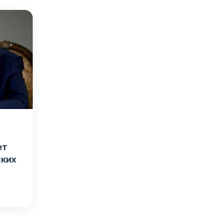
ет
ских