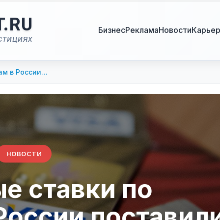
T.RU
Бизнес
Реклама
Новости
Карье
стициях
ам в России…
НОВОСТИ
е ставки по
России поставил