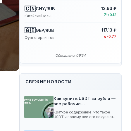
🇨🇳
12.93 ₽
CNY/RUB
↗
+0.12
Китайский юань
🇬🇧
117.13 ₽
GBP/RUB
↘
-0.77
Фунт стерлингов
Обновлено: 09:54
СВЕЖИЕ НОВОСТИ
Как купить USDT за рубли —
все рабочие…
Краткое содержание: Что такое
USDT и почему все его покупают 5
способов…