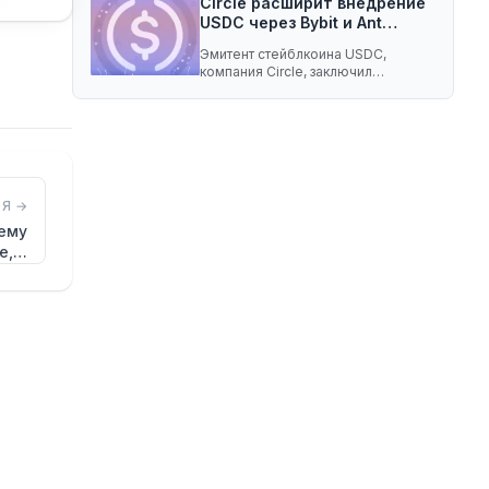
Circle расширит внедрение
USDC через Bybit и Ant…
Эмитент стейблкоина USDC,
компания Circle, заключил
соглашение о разделе доходов с
криптобиржей…
Я →
чему
е,…