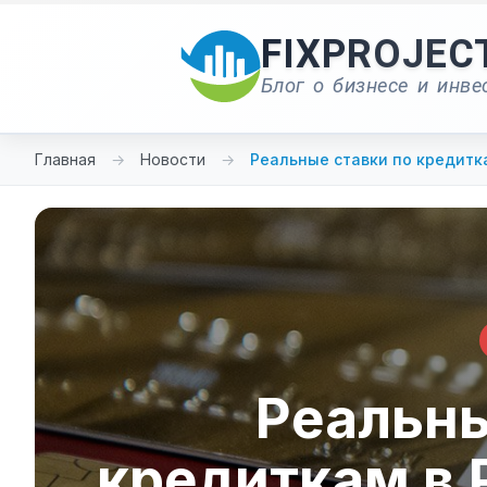
Перейти
к
FIXPROJEC
содержимому
Блог о бизнесе и инве
Главная
→
Новости
→
Реальные ставки по кредитк
Реальны
кредиткам в 