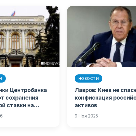
И
НОВОСТИ
ики Центробанка
Лавров: Киев не спас
т сохранения
конфискация россий
й ставки на
активов
м уровне
26
9 Ноя 2025