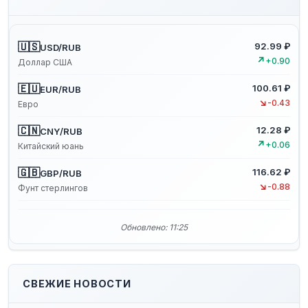
🇺🇸
92.99 ₽
USD/RUB
↗
+0.90
Доллар США
🇪🇺
100.61 ₽
EUR/RUB
↘
-0.43
Евро
🇨🇳
12.28 ₽
CNY/RUB
↗
+0.06
Китайский юань
🇬🇧
116.62 ₽
GBP/RUB
↘
-0.88
Фунт стерлингов
Обновлено: 11:25
СВЕЖИЕ НОВОСТИ