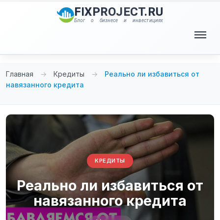
Перейти
FIXPROJECT.RU
к
Блог о бизнесе и инвестициях
содержимому
Меню
Главная
→
Кредиты
→
Реально ли избавиться от
навязанного кредита
КРЕДИТЫ
Реально ли избавиться от
навязанного кредита