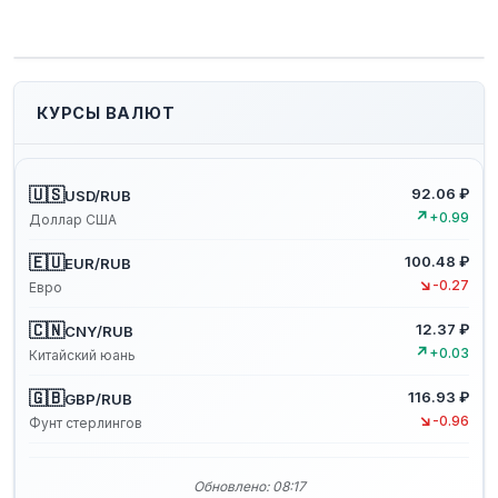
КУРСЫ ВАЛЮТ
🇺🇸
92.06 ₽
USD/RUB
↗
+0.99
Доллар США
🇪🇺
100.48 ₽
EUR/RUB
↘
-0.27
Евро
🇨🇳
12.37 ₽
CNY/RUB
↗
+0.03
Китайский юань
🇬🇧
116.93 ₽
GBP/RUB
↘
-0.96
Фунт стерлингов
Обновлено: 08:17