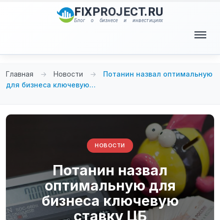
Перейти
FIXPROJECT.RU
к
Блог о бизнесе и инвестициях
содержимому
Меню
Главная
→
Новости
→
Потанин назвал оптимальную
для бизнеса ключевую…
НОВОСТИ
Потанин назвал
оптимальную для
бизнеса ключевую
ставку ЦБ