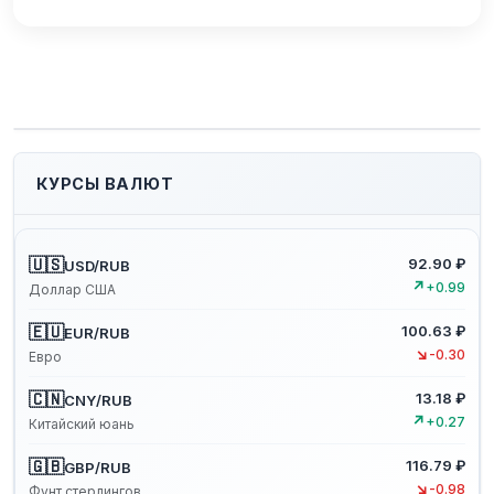
КУРСЫ ВАЛЮТ
🇺🇸
92.90 ₽
USD/RUB
↗
+0.99
Доллар США
🇪🇺
100.63 ₽
EUR/RUB
↘
-0.30
Евро
🇨🇳
13.18 ₽
CNY/RUB
↗
+0.27
Китайский юань
🇬🇧
116.79 ₽
GBP/RUB
↘
-0.98
Фунт стерлингов