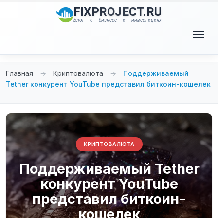
Перейти
FIXPROJECT.RU
к
Блог о бизнесе и инвестициях
содержимому
Меню
Главная
→
Криптовалюта
→
Поддерживаемый
Tether конкурент YouTube представил биткоин-кошелек
КРИПТОВАЛЮТА
Поддерживаемый Tether
конкурент YouTube
представил биткоин-
кошелек