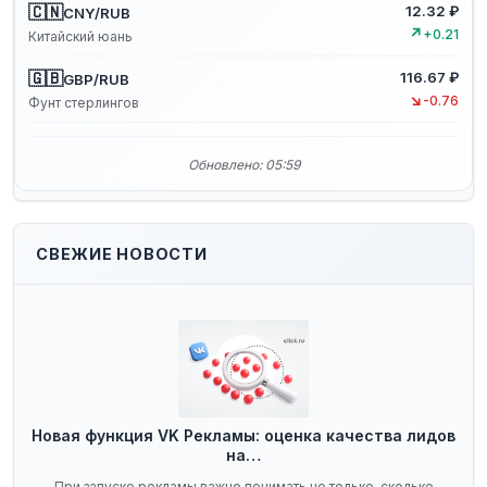
🇨🇳
12.32 ₽
CNY/RUB
↗
+0.21
Китайский юань
🇬🇧
116.67 ₽
GBP/RUB
↘
-0.76
Фунт стерлингов
Обновлено: 05:59
СВЕЖИЕ НОВОСТИ
Новая функция VK Рекламы: оценка качества лидов
на…
При запуске рекламы важно понимать не только, сколько