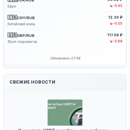
↘
-0.45
Евро
🇨🇳
12.30 ₽
CNY/RUB
↘
-0.05
Китайский юань
🇬🇧
117.08 ₽
GBP/RUB
↘
-0.68
Фунт стерлингов
Обновлено: 07:58
СВЕЖИЕ НОВОСТИ