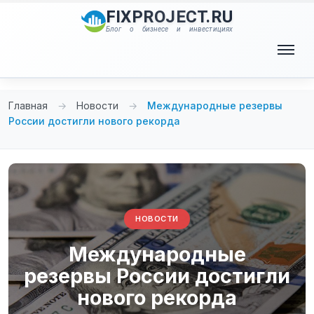
Перейти
FIXPROJECT.RU
к
Блог о бизнесе и инвестициях
содержимому
Меню
Главная
→
Новости
→
Международные резервы
России достигли нового рекорда
НОВОСТИ
Международные
резервы России достигли
нового рекорда