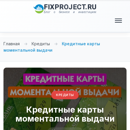
Перейти
FIXPROJECT.RU
к
Блог о бизнесе и инвестициях
содержимому
Меню
Главная
→
Кредиты
→
Кредитные карты
моментальной выдачи
КРЕДИТЫ
Кредитные карты
моментальной выдачи