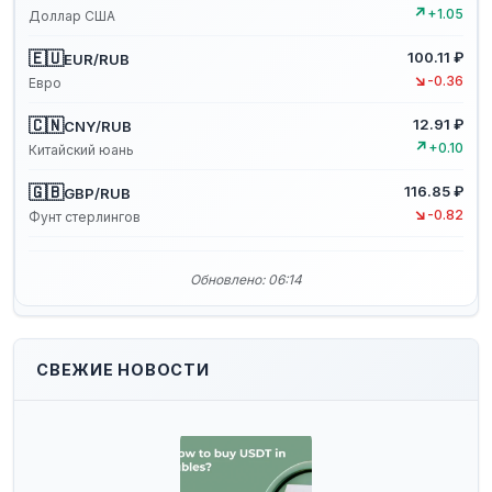
↗
+1.05
Доллар США
🇪🇺
100.11 ₽
EUR/RUB
↘
-0.36
Евро
🇨🇳
12.91 ₽
CNY/RUB
↗
+0.10
Китайский юань
🇬🇧
116.85 ₽
GBP/RUB
↘
-0.82
Фунт стерлингов
Обновлено: 06:14
СВЕЖИЕ НОВОСТИ