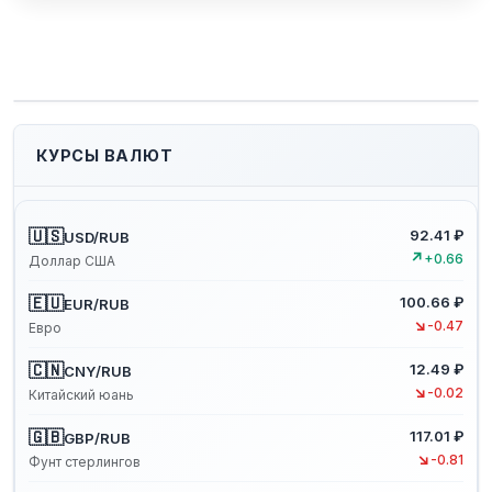
КУРСЫ ВАЛЮТ
🇺🇸
92.41 ₽
USD/RUB
↗
+0.66
Доллар США
🇪🇺
100.66 ₽
EUR/RUB
↘
-0.47
Евро
🇨🇳
12.49 ₽
CNY/RUB
↘
-0.02
Китайский юань
🇬🇧
117.01 ₽
GBP/RUB
↘
-0.81
Фунт стерлингов