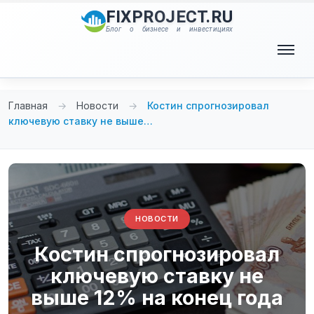
Перейти
FIXPROJECT.RU
к
Блог о бизнесе и инвестициях
содержимому
Меню
Главная
→
Новости
→
Костин спрогнозировал
ключевую ставку не выше…
НОВОСТИ
Костин спрогнозировал
ключевую ставку не
выше 12% на конец года