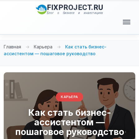
Перейти
FIXPROJECT.RU
к
Блог о бизнесе и инвестициях
содержимому
Меню
Главная
→
Карьера
→
Как стать бизнес-
ассистентом — пошаговое руководство
КАРЬЕРА
Как стать бизнес-
ассистентом —
пошаговое руководство