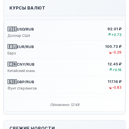
КУРСЫ ВАЛЮТ
🇺🇸
92.01 ₽
USD/RUB
↗
+0.73
Доллар США
🇪🇺
100.73 ₽
EUR/RUB
↘
-0.29
Евро
🇨🇳
12.45 ₽
CNY/RUB
↗
+0.16
Китайский юань
🇬🇧
117.16 ₽
GBP/RUB
↘
-0.83
Фунт стерлингов
Обновлено: 12:48
СВЕЖИЕ НОВОСТИ