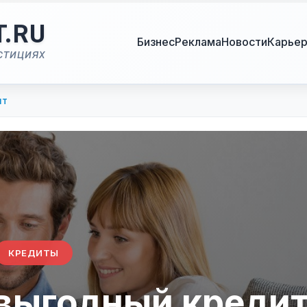
T.RU
Бизнес
Реклама
Новости
Карье
стициях
ит
КРЕДИТЫ
 выгодный креди