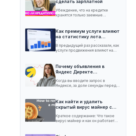
сделать зарплатной
Убеждение, что на кредитке
хранятся только заемные
средства, ошибочное. Она легко
вмещает…
Как премиум услуги влияют
на статистику лота
(телеграм-канал)
В предыдущий раз рассказали, как
услуги продвижения влияют на
статистику лота с…
Почему объявления в
Яндекс Директе
показываются не всем:…
Когда вы вводите запрос в
Яндексе, за доли секунды перед
вами появляются…
Как найти и удалить
скрытый вирус майнер с…
Краткое содержание: Что такое
вирус майнер и как он работает
Чем опасен…