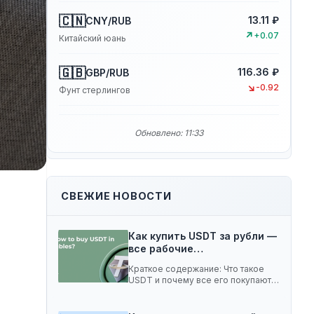
🇨🇳
13.11 ₽
CNY/RUB
↗
+0.07
Китайский юань
🇬🇧
116.36 ₽
GBP/RUB
↘
-0.92
Фунт стерлингов
Обновлено: 11:33
СВЕЖИЕ НОВОСТИ
Как купить USDT за рубли —
все рабочие…
Краткое содержание: Что такое
USDT и почему все его покупают 5
способов…