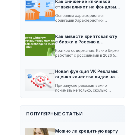
Как снижение ключевой
ставки влияет на фондовый
рынок:…
Основные характеристики
облигаций Характеристики
облигаций, которые играют
важную роль при изменении
ключевой…
Как вывести криптовалюту
с биржи в Россию в…
Краткое содержание: Какие биржи
работают с россиянами в 2026 5
способов вывести…
Новая функция VK Рекламы:
оценка качества лидов на…
При запуске рекламы важно
понимать не только, сколько
с
заявок принесла кампания, но…
ПОПУЛЯРНЫЕ СТАТЬИ
Можно ли кредитную карту