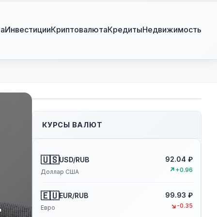
ра
Инвестиции
Криптовалюта
Кредиты
Недвижимость
КУРСЫ ВАЛЮТ
🇺🇸
92.04 ₽
USD/RUB
↗
+0.96
Доллар США
🇪🇺
99.93 ₽
EUR/RUB
т
↘
-0.35
Евро