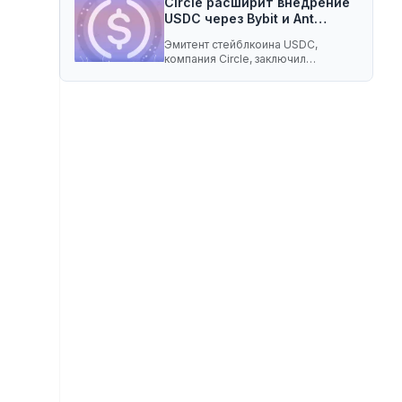
Circle расширит внедрение
USDC через Bybit и Ant…
Эмитент стейблкоина USDC,
компания Circle, заключил
соглашение о разделе доходов с
криптобиржей…