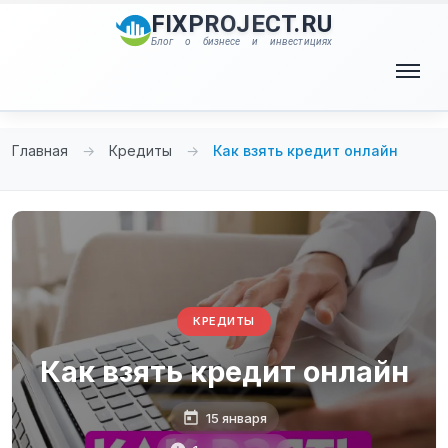
Перейти
FIXPROJECT.RU
к
Блог о бизнесе и инвестициях
содержимому
Меню
Главная
→
Кредиты
→
Как взять кредит онлайн
КРЕДИТЫ
Как взять кредит онлайн
15 января