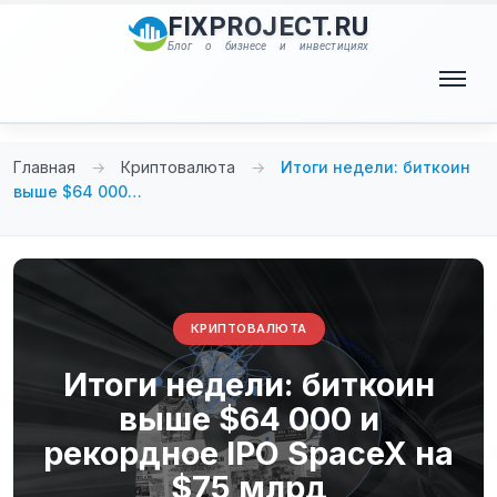
Перейти
FIXPROJECT.RU
к
Блог о бизнесе и инвестициях
содержимому
Меню
Главная
→
Криптовалюта
→
Итоги недели: биткоин
выше $64 000…
КРИПТОВАЛЮТА
Итоги недели: биткоин
выше $64 000 и
рекордное IPO SpaceX на
$75 млрд