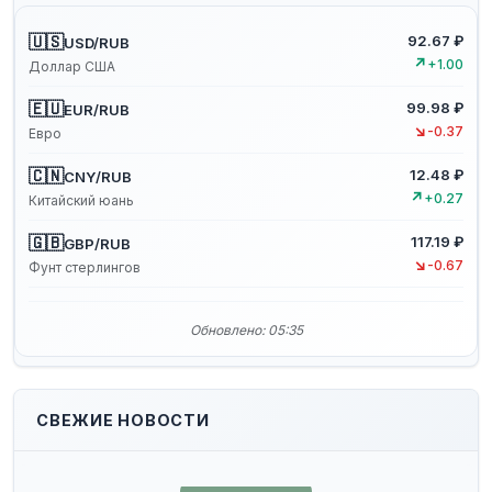
🇺🇸
92.67 ₽
USD/RUB
↗
+1.00
Доллар США
🇪🇺
99.98 ₽
EUR/RUB
↘
-0.37
Евро
🇨🇳
12.48 ₽
CNY/RUB
↗
+0.27
Китайский юань
🇬🇧
117.19 ₽
GBP/RUB
↘
-0.67
Фунт стерлингов
Обновлено: 05:35
СВЕЖИЕ НОВОСТИ