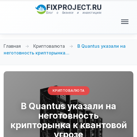
Перейти
FIXPROJECT.RU
к
Блог о бизнесе и инвестициях
содержимому
Меню
Главная
→
Криптовалюта
→
В Quantus указали на
неготовность крипторынка…
КРИПТОВАЛЮТА
В Quantus указали на
неготовность
крипторынка к квантовой
угрозе