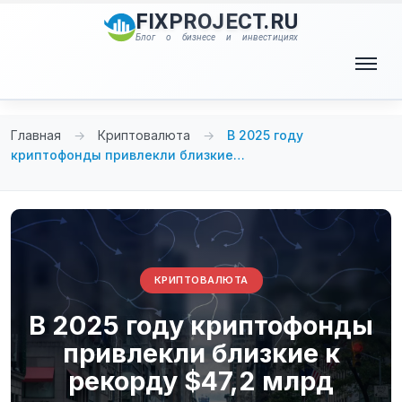
Перейти
FIXPROJECT.RU
к
Блог о бизнесе и инвестициях
содержимому
Меню
Главная
→
Криптовалюта
→
В 2025 году
криптофонды привлекли близкие…
КРИПТОВАЛЮТА
В 2025 году криптофонды
привлекли близкие к
рекорду $47,2 млрд