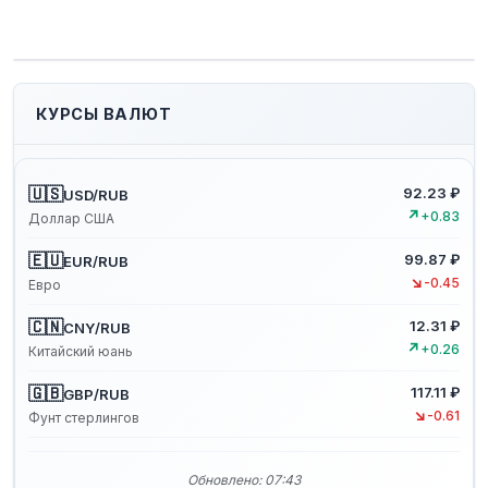
КУРСЫ ВАЛЮТ
🇺🇸
92.23 ₽
USD/RUB
↗
+0.83
Доллар США
🇪🇺
99.87 ₽
EUR/RUB
↘
-0.45
Евро
🇨🇳
12.31 ₽
CNY/RUB
↗
+0.26
Китайский юань
🇬🇧
117.11 ₽
GBP/RUB
↘
-0.61
Фунт стерлингов
Обновлено: 07:43