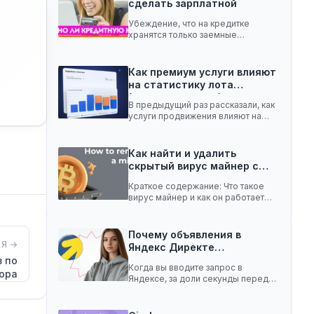
сделать зарплатной
Убеждение, что на кредитке
хранятся только заемные
средства, ошибочное. Она легко
вмещает…
Как премиум услуги влияют
на статистику лота
(телеграм-канал)
В предыдущий раз рассказали, как
услуги продвижения влияют на
статистику лота с…
Как найти и удалить
скрытый вирус майнер с…
Краткое содержание: Что такое
вирус майнер и как он работает
Чем опасен…
Почему объявления в
Я →
Яндекс Директе
показываются не всем:…
з по
Когда вы вводите запрос в
ора
Яндексе, за доли секунды перед
вами появляются…