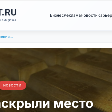
T.RU
Бизнес
Реклама
Новости
Карье
стициях
анения…
НОВОСТИ
аскрыли место