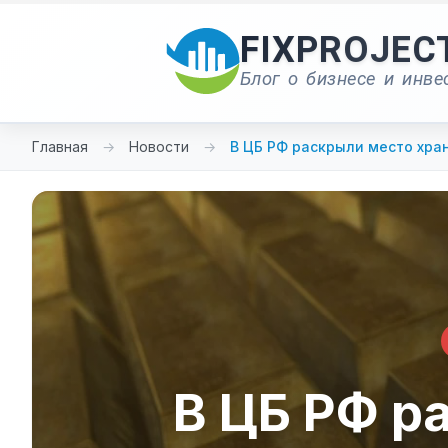
Перейти
к
FIXPROJEC
содержимому
Блог о бизнесе и инве
Главная
→
Новости
→
В ЦБ РФ раскрыли место хр
В ЦБ РФ р