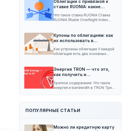
Облигации с привязкой к
ставке RUONIA: какие
ценные…
Что такое ставка RUONIA Ставка
RUONIA (Ruble OverNight Index
Average) — это…
Купоны по облигациям: как
их использовать в
долгосрочной…
Как устроены облигации У каждой
облигации есть два основных
параметра. Номинал —…
Энергия TRON — что это,
как получить и…
Краткое содержание: Что такое
энергия и bandwidth в TRON Три
способа получить…
ПОПУЛЯРНЫЕ СТАТЬИ
Можно ли кредитную карту