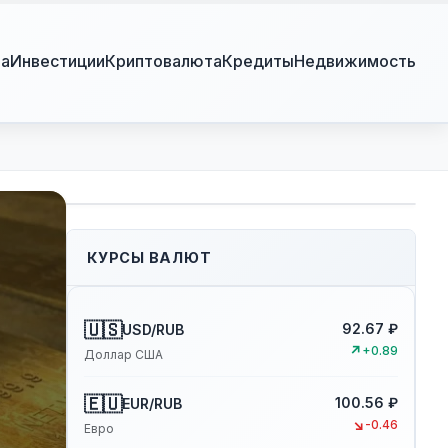
ра
Инвестиции
Криптовалюта
Кредиты
Недвижимость
КУРСЫ ВАЛЮТ
🇺🇸
92.67 ₽
USD/RUB
↗
+0.89
Доллар США
🇪🇺
100.56 ₽
EUR/RUB
↘
-0.46
Евро