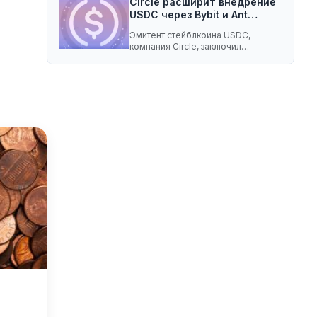
Circle расширит внедрение
USDC через Bybit и Ant…
Эмитент стейблкоина USDC,
компания Circle, заключил
соглашение о разделе доходов с
криптобиржей…