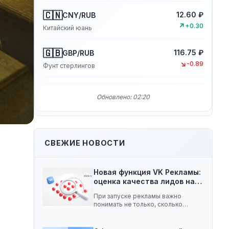
🇨🇳
12.60 ₽
CNY/RUB
↗
+0.30
Китайский юань
🇬🇧
116.75 ₽
GBP/RUB
↘
-0.89
Фунт стерлингов
Обновлено: 02:20
СВЕЖИЕ НОВОСТИ
Новая функция VK Рекламы:
оценка качества лидов на…
При запуске рекламы важно
понимать не только, сколько
заявок принесла кампания, но…