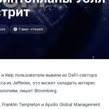
стрит
еля
1 мин. чтения
t и Kelp пользователи вывели из DeFi-сектора
а из Jefferies, это может охладить интерес
нологиям, пишет Bloomberg.
Franklin Templeton и Apollo Global Management