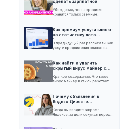
сделать зарплатной
Убеждение, что на кредитке
хранятся только заемные
средства, ошибочное. Она легко
вмещает…
Как премиум услуги влияют
на статистику лота
(телеграм-канал)
В предыдущий раз рассказали, как
услуги продвижения влияют на
статистику лота с…
Как найти и удалить
скрытый вирус майнер с…
Краткое содержание: Что такое
вирус майнер и как он работает
Чем опасен…
Почему объявления в
Яндекс Директе
показываются не всем:…
Когда вы вводите запрос в
Яндексе, за доли секунды перед
вами появляются…