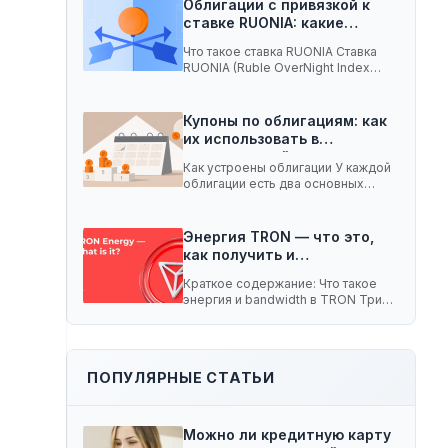
Облигации с привязкой к
ставке RUONIA: какие
ценные…
Что такое ставка RUONIA Ставка
RUONIA (Ruble OverNight Index
Average) — это…
Купоны по облигациям: как
их использовать в
долгосрочной…
Как устроены облигации У каждой
облигации есть два основных
параметра. Номинал —…
Энергия TRON — что это,
как получить и…
Краткое содержание: Что такое
энергия и bandwidth в TRON Три
способа получить…
ПОПУЛЯРНЫЕ СТАТЬИ
Можно ли кредитную карту