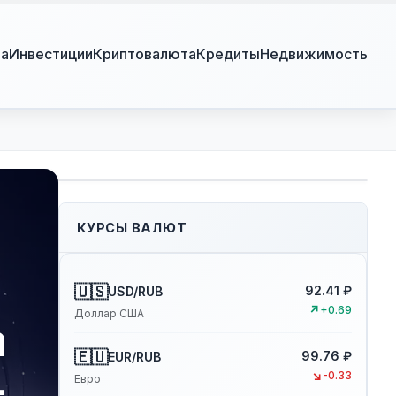
ра
Инвестиции
Криптовалюта
Кредиты
Недвижимость
КУРСЫ ВАЛЮТ
🇺🇸
92.41 ₽
USD/RUB
↗
+0.69
Доллар США
а
🇪🇺
99.76 ₽
EUR/RUB
-
↘
-0.33
Евро