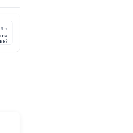
Я →
а на
ке?