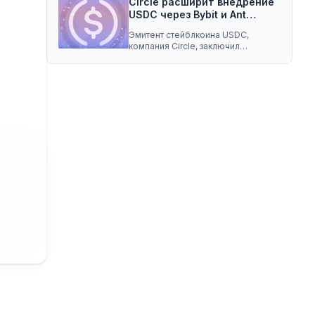
Circle расширит внедрение
USDC через Bybit и Ant…
Эмитент стейблкоина USDC,
компания Circle, заключил
соглашение о разделе доходов с
криптобиржей…