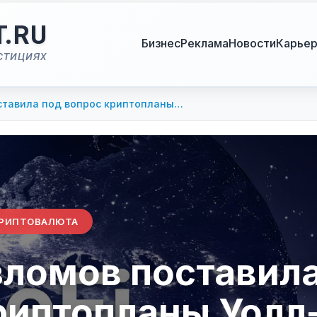
T.RU
Бизнес
Реклама
Новости
Карье
стициях
оставила под вопрос криптопланы…
РИПТОВАЛЮТА
зломов поставил
риптопланы Уолл