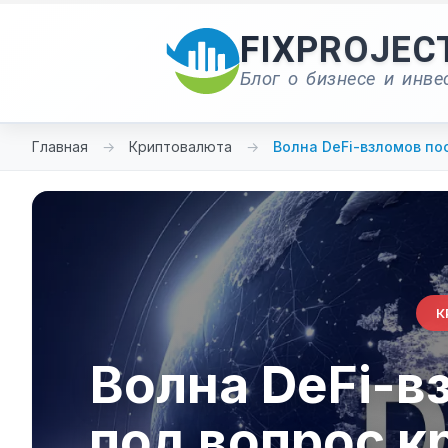
Перейти
к
FIXPROJEC
содержимому
Блог о бизнесе и инве
Главная
→
Криптовалюта
→
Волна DeFi-взломов п
К
Волна DeFi-в
под вопрос к