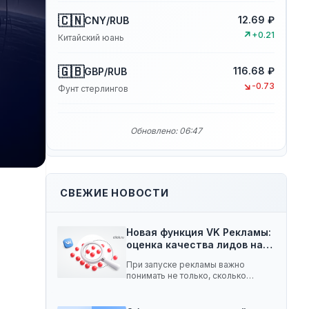
🇨🇳
12.69 ₽
CNY/RUB
↗
+0.21
Китайский юань
🇬🇧
116.68 ₽
GBP/RUB
↘
-0.73
Фунт стерлингов
Обновлено: 06:47
СВЕЖИЕ НОВОСТИ
Новая функция VK Рекламы:
оценка качества лидов на…
При запуске рекламы важно
понимать не только, сколько
заявок принесла кампания, но…