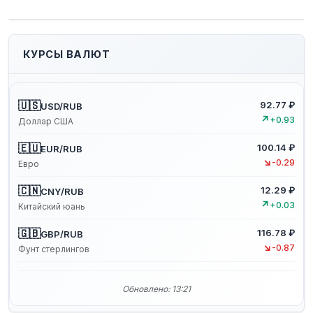
КУРСЫ ВАЛЮТ
🇺🇸
92.77 ₽
USD/RUB
↗
+0.93
Доллар США
🇪🇺
100.14 ₽
EUR/RUB
↘
-0.29
Евро
🇨🇳
12.29 ₽
CNY/RUB
↗
+0.03
Китайский юань
🇬🇧
116.78 ₽
GBP/RUB
↘
-0.87
Фунт стерлингов
Обновлено: 13:21