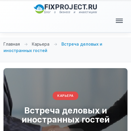
Перейти
FIXPROJECT.RU
к
Блог о бизнесе и инвестициях
содержимому
Меню
Главная
→
Карьера
→
Встреча деловых и
иностранных гостей
КАРЬЕРА
Встреча деловых и
иностранных гостей