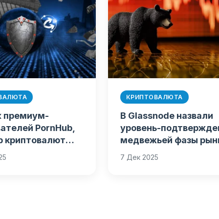
ВАЛЮТА
КРИПТОВАЛЮТА
 премиум-
В Glassnode назвали
ателей PornHub,
уровень-подтвержде
р криптовалют
медвежьей фазы рын
ealer и другие
25
7 Дек 2025
я
езопасности