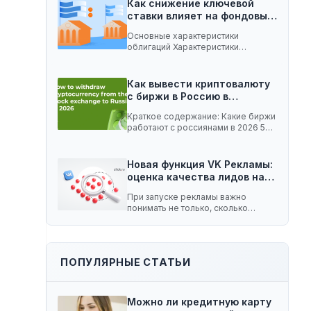
Как снижение ключевой
ставки влияет на фондовый
рынок:…
Основные характеристики
облигаций Характеристики
облигаций, которые играют
важную роль при изменении
ключевой…
Как вывести криптовалюту
с биржи в Россию в…
Краткое содержание: Какие биржи
работают с россиянами в 2026 5
способов вывести…
Новая функция VK Рекламы:
оценка качества лидов на…
При запуске рекламы важно
понимать не только, сколько
заявок принесла кампания, но…
ПОПУЛЯРНЫЕ СТАТЬИ
Можно ли кредитную карту