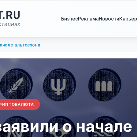
T.RU
Бизнес
Реклама
Новости
Карье
стициях
начале альтсезона
РИПТОВАЛЮТА
заявили о начале