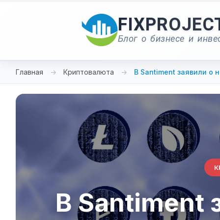
Перейти
к
FIXPROJEC
содержимому
Блог о бизнесе и инве
Главная
→
Криптовалюта
→
В Santiment заявили о 
К
В Santiment 