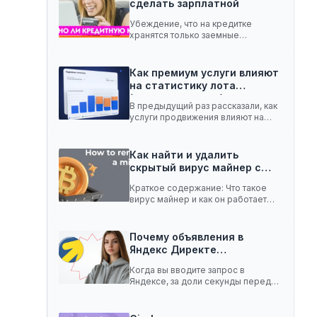
сделать зарплатной
Убеждение, что на кредитке
хранятся только заемные
средства, ошибочное. Она легко
вмещает…
Как премиум услуги влияют
на статистику лота
(телеграм-канал)
В предыдущий раз рассказали, как
услуги продвижения влияют на
статистику лота с…
Как найти и удалить
скрытый вирус майнер с…
Краткое содержание: Что такое
вирус майнер и как он работает
Чем опасен…
Почему объявления в
Яндекс Директе
показываются не всем:…
Когда вы вводите запрос в
Яндексе, за доли секунды перед
,
вами появляются…