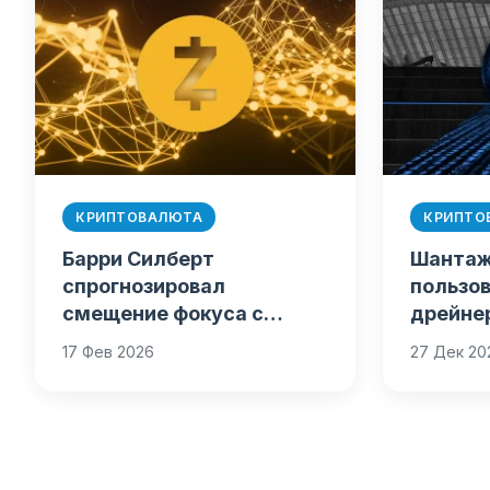
КРИПТОВАЛЮТА
КРИПТО
Барри Силберт
Шантаж
спрогнозировал
пользов
смещение фокуса с
дрейне
биткоина в сторону Zcash
SantaSt
17 Фев 2026
27 Дек 20
событи
киберб