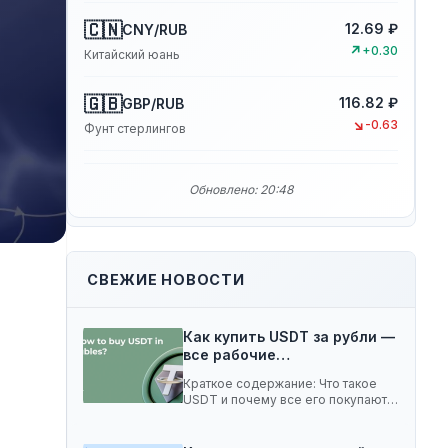
🇨🇳
12.69 ₽
CNY/RUB
↗
+0.30
Китайский юань
🇬🇧
116.82 ₽
GBP/RUB
↘
-0.63
Фунт стерлингов
Обновлено: 20:48
СВЕЖИЕ НОВОСТИ
Как купить USDT за рубли —
все рабочие…
Краткое содержание: Что такое
USDT и почему все его покупают 5
способов…