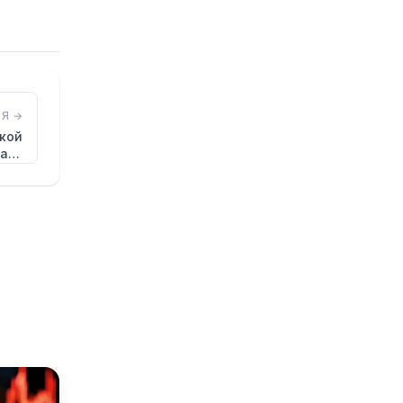
Я →
кой
ать
в…