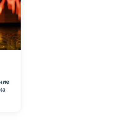
ние
ка