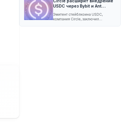
Circle расширит внедрение
USDC через Bybit и Ant…
Эмитент стейблкоина USDC,
компания Circle, заключил
соглашение о разделе доходов с
криптобиржей…