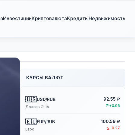
ра
Инвестиции
Криптовалюта
Кредиты
Недвижимость
КУРСЫ ВАЛЮТ
🇺🇸
92.55 ₽
USD/RUB
↗
+0.96
Доллар США
🇪🇺
100.59 ₽
EUR/RUB
↘
-0.27
Евро