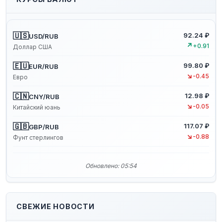
🇺🇸
92.24 ₽
USD/RUB
↗
+0.91
Доллар США
🇪🇺
99.80 ₽
EUR/RUB
↘
-0.45
Евро
🇨🇳
12.98 ₽
CNY/RUB
↘
-0.05
Китайский юань
🇬🇧
117.07 ₽
GBP/RUB
↘
-0.88
Фунт стерлингов
Обновлено: 05:54
СВЕЖИЕ НОВОСТИ