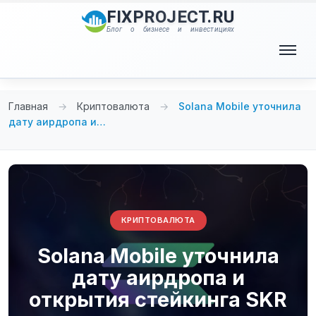
Перейти
FIXPROJECT.RU
к
Блог о бизнесе и инвестициях
содержимому
Меню
Главная
→
Криптовалюта
→
Solana Mobile уточнила
дату аирдропа и…
КРИПТОВАЛЮТА
Solana Mobile уточнила
дату аирдропа и
открытия стейкинга SKR