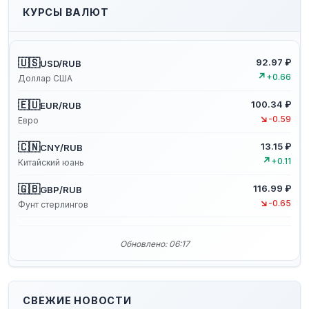
КУРСЫ ВАЛЮТ
🇺🇸
92.97 ₽
USD/RUB
↗
+0.66
Доллар США
🇪🇺
100.34 ₽
EUR/RUB
↘
-0.59
Евро
🇨🇳
13.15 ₽
CNY/RUB
↗
+0.11
Китайский юань
🇬🇧
116.99 ₽
GBP/RUB
↘
-0.65
Фунт стерлингов
Обновлено: 06:17
СВЕЖИЕ НОВОСТИ