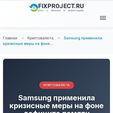
Перейти
FIXPROJECT.RU
к
Блог о бизнесе и инвестициях
содержимому
Меню
Главная
→
Криптовалюта
→
Samsung применила
кризисные меры на фоне…
КРИПТОВАЛЮТА
Samsung применила
кризисные меры на фоне