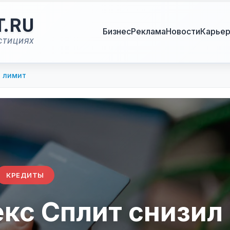
T.RU
Бизнес
Реклама
Новости
Карье
стициях
л лимит
КРЕДИТЫ
кс Сплит снизил