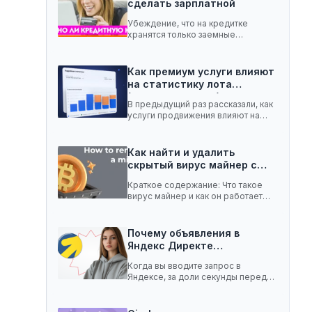
сделать зарплатной
Убеждение, что на кредитке
хранятся только заемные
средства, ошибочное. Она легко
вмещает…
Как премиум услуги влияют
на статистику лота
(телеграм-канал)
В предыдущий раз рассказали, как
услуги продвижения влияют на
статистику лота с…
Как найти и удалить
скрытый вирус майнер с…
Краткое содержание: Что такое
вирус майнер и как он работает
Чем опасен…
Почему объявления в
Яндекс Директе
показываются не всем:…
Когда вы вводите запрос в
Яндексе, за доли секунды перед
вами появляются…