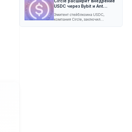
Circle расширит внедрение
USDC через Bybit и Ant…
Эмитент стейблкоина USDC,
компания Circle, заключил
соглашение о разделе доходов с
криптобиржей…