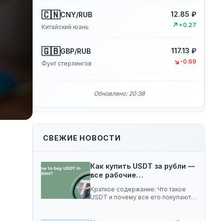
🇨🇳
12.85 ₽
CNY/RUB
↗
+0.27
Китайский юань
🇬🇧
117.13 ₽
GBP/RUB
↘
-0.69
Фунт стерлингов
Обновлено: 20:38
СВЕЖИЕ НОВОСТИ
Как купить USDT за рубли —
все рабочие…
м
Краткое содержание: Что такое
USDT и почему все его покупают 5
способов…