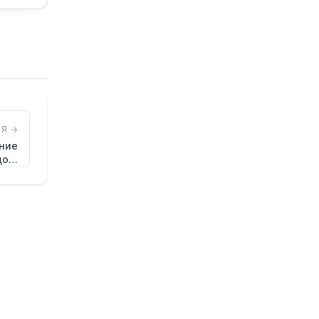
Я →
ние
до…