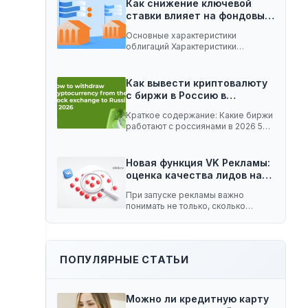
Как снижение ключевой
ставки влияет на фондовый
рынок:…
Основные характеристики
облигаций Характеристики
облигаций, которые играют
важную роль при изменении
ключевой…
Как вывести криптовалюту
с биржи в Россию в…
Краткое содержание: Какие биржи
работают с россиянами в 2026 5
способов вывести…
Новая функция VK Рекламы:
оценка качества лидов на…
При запуске рекламы важно
понимать не только, сколько
заявок принесла кампания, но…
ПОПУЛЯРНЫЕ СТАТЬИ
Можно ли кредитную карту