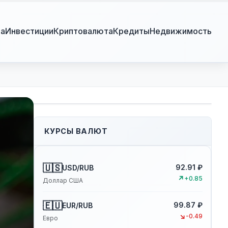
ра
Инвестиции
Криптовалюта
Кредиты
Недвижимость
КУРСЫ ВАЛЮТ
🇺🇸
92.91 ₽
USD/RUB
↗
+0.85
Доллар США
🇪🇺
99.87 ₽
EUR/RUB
↘
-0.49
Евро