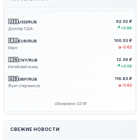
🇺🇸
92.52 ₽
USD/RUB
↗
+0.66
Доллар США
🇪🇺
100.53 ₽
EUR/RUB
↘
-0.62
Евро
🇨🇳
12.36 ₽
CNY/RUB
↗
+0.09
Китайский юань
🇬🇧
116.83 ₽
GBP/RUB
↘
-0.92
Фунт стерлингов
Обновлено: 02:19
СВЕЖИЕ НОВОСТИ