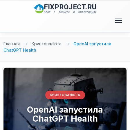
Перейти
FIXPROJECT.RU
к
Блог о бизнесе и инвестициях
содержимому
Меню
Главная
→
Криптовалюта
→
OpenAI запустила
ChatGPT Health
КРИПТОВАЛЮТА
OpenAI запустила
ChatGPT Health