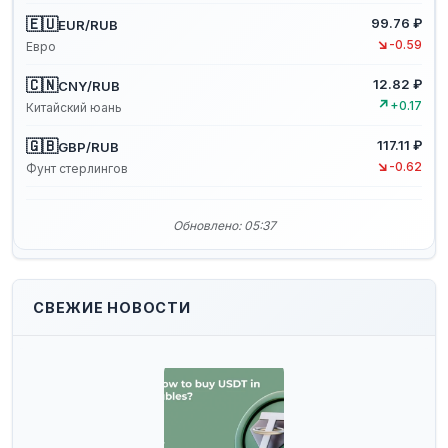
🇪🇺
99.76 ₽
EUR/RUB
↘
-0.59
Евро
🇨🇳
12.82 ₽
CNY/RUB
↗
+0.17
Китайский юань
🇬🇧
117.11 ₽
GBP/RUB
↘
-0.62
Фунт стерлингов
Обновлено: 05:37
СВЕЖИЕ НОВОСТИ