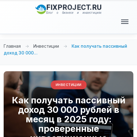
Перейти
FIXPROJECT.RU
к
Блог о бизнесе и инвестициях
содержимому
Меню
Главная
→
Инвестиции
→
Как получать пассивный
доход 30 000…
ИНВЕСТИЦИИ
Как получать пассивный
доход 30 000 рублей в
месяц в 2025 году:
проверенные