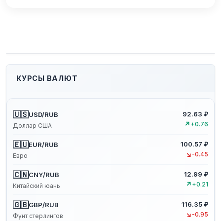
КУРСЫ ВАЛЮТ
🇺🇸
92.63 ₽
USD/RUB
↗
+0.76
Доллар США
🇪🇺
100.57 ₽
EUR/RUB
↘
-0.45
Евро
🇨🇳
12.99 ₽
CNY/RUB
↗
+0.21
Китайский юань
🇬🇧
116.35 ₽
GBP/RUB
↘
-0.95
Фунт стерлингов