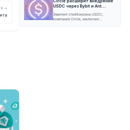
Circle расширит внедрение
USDC через Bybit и Ant…
Я →
Эмитент стейблкоина USDC,
ита
компания Circle, заключил
соглашение о разделе доходов с
криптобиржей…