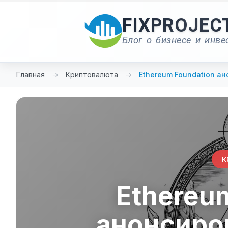
Перейти
к
FIXPROJEC
содержимому
Блог о бизнесе и инве
Главная
→
Криптовалюта
→
Ethereum Foundation а
К
Ethereu
анонсиро