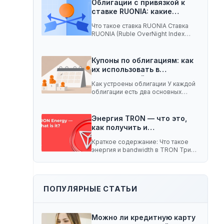
Облигации с привязкой к
ставке RUONIA: какие
ценные…
Что такое ставка RUONIA Ставка
RUONIA (Ruble OverNight Index
Average) — это…
Купоны по облигациям: как
их использовать в
долгосрочной…
Как устроены облигации У каждой
облигации есть два основных
параметра. Номинал —…
Энергия TRON — что это,
как получить и…
Краткое содержание: Что такое
энергия и bandwidth в TRON Три
способа получить…
ПОПУЛЯРНЫЕ СТАТЬИ
Можно ли кредитную карту