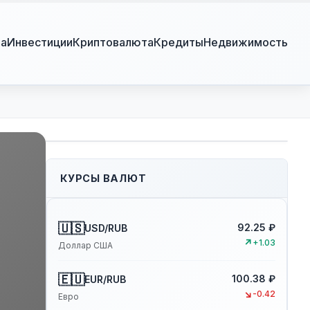
ра
Инвестиции
Криптовалюта
Кредиты
Недвижимость
КУРСЫ ВАЛЮТ
🇺🇸
92.25 ₽
USD/RUB
↗
+1.03
Доллар США
🇪🇺
100.38 ₽
EUR/RUB
↘
-0.42
Евро