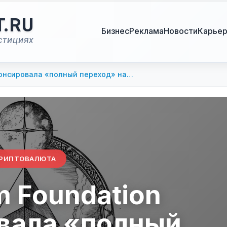
T.RU
Бизнес
Реклама
Новости
Карье
стициях
нонсировала «полный переход» на…
РИПТОВАЛЮТА
m Foundation
вала «полный