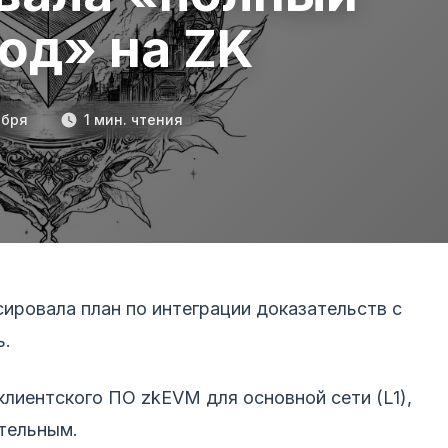
од» на ZK
ября
1 мин. чтения
сировала план по интеграции доказательств с
ь.
клиентского ПО zkEVM для основной сети (L1),
тельным.