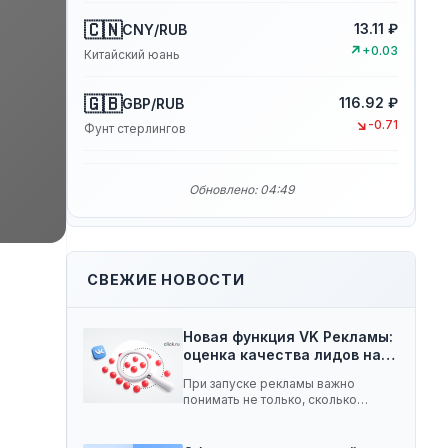
🇨🇳
13.11 ₽
CNY/RUB
↗
+0.03
Китайский юань
🇬🇧
116.92 ₽
GBP/RUB
↘
-0.71
Фунт стерлингов
Обновлено: 04:49
СВЕЖИЕ НОВОСТИ
Новая функция VK Рекламы:
оценка качества лидов на…
При запуске рекламы важно
понимать не только, сколько
заявок принесла кампания, но…