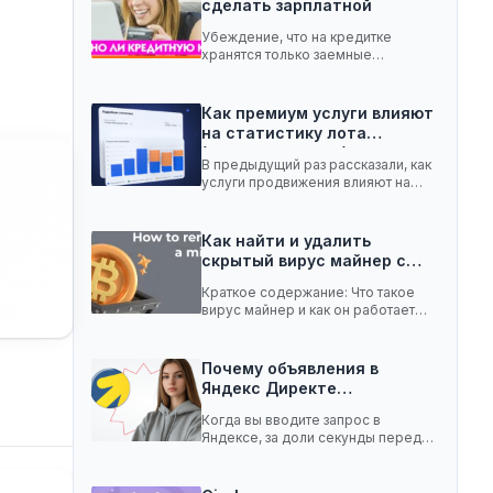
сделать зарплатной
Убеждение, что на кредитке
хранятся только заемные
средства, ошибочное. Она легко
вмещает…
Как премиум услуги влияют
на статистику лота
(телеграм-канал)
В предыдущий раз рассказали, как
услуги продвижения влияют на
статистику лота с…
Как найти и удалить
скрытый вирус майнер с…
Краткое содержание: Что такое
вирус майнер и как он работает
Чем опасен…
Почему объявления в
Яндекс Директе
показываются не всем:…
Когда вы вводите запрос в
Яндексе, за доли секунды перед
вами появляются…