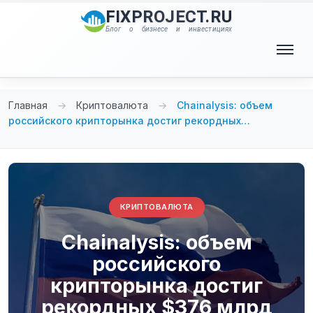
Перейти
FIXPROJECT.RU
к
Блог о бизнесе и инвестициях
содержимому
Меню
Главная
→
Криптовалюта
→
Chainalysis: объем
российского крипторынка достиг рекордных…
КРИПТОВАЛЮТА
Chainalysis: объем
российского
крипторынка достиг
рекордных $376 млрд