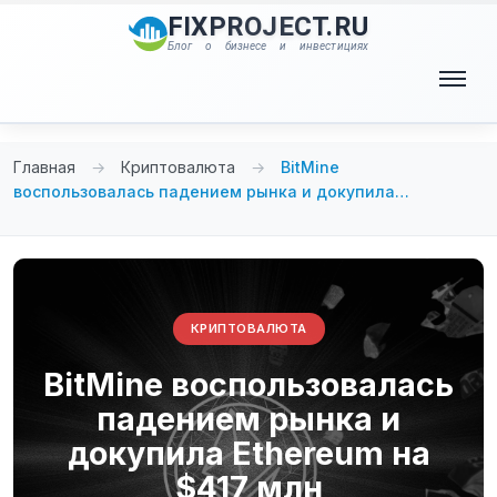
Перейти
FIXPROJECT.RU
к
Блог о бизнесе и инвестициях
содержимому
Меню
Главная
→
Криптовалюта
→
BitMine
воспользовалась падением рынка и докупила…
КРИПТОВАЛЮТА
BitMine воспользовалась
падением рынка и
докупила Ethereum на
$417 млн