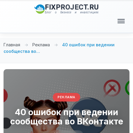
Перейти
FIXPROJECT.RU
к
Блог о бизнесе и инвестициях
содержимому
Меню
Главная
→
Реклама
→
40 ошибок при ведении
сообщества во…
РЕКЛАМА
40 ошибок при ведении
сообщества во ВКонтакте