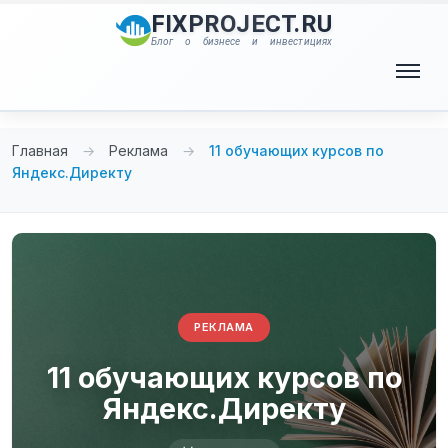
Перейти
FIXPROJECT.RU
к
Блог о бизнесе и инвестициях
содержимому
Меню
Главная
→
Реклама
→
11 обучающих курсов по
Яндекс.Директу
РЕКЛАМА
11 обучающих курсов по
Яндекс.Директу