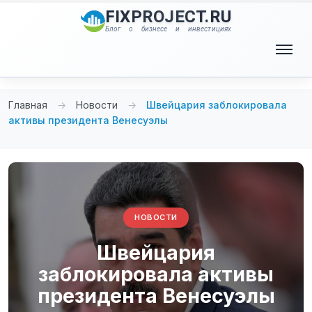
Перейти
FIXPROJECT.RU
к
Блог о бизнесе и инвестициях
содержимому
Меню
Главная
→
Новости
→
Швейцария заблокировала
активы президента Венесуэлы
НОВОСТИ
Швейцария
заблокировала активы
президента Венесуэлы