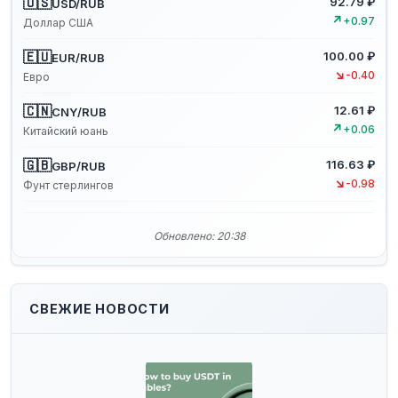
🇺🇸
92.79 ₽
USD/RUB
↗
+0.97
Доллар США
🇪🇺
100.00 ₽
EUR/RUB
↘
-0.40
Евро
🇨🇳
12.61 ₽
CNY/RUB
↗
+0.06
Китайский юань
🇬🇧
116.63 ₽
GBP/RUB
↘
-0.98
Фунт стерлингов
Обновлено: 20:38
СВЕЖИЕ НОВОСТИ