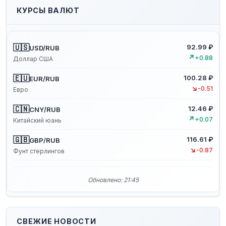
КУРСЫ ВАЛЮТ
🇺🇸
92.99 ₽
USD/RUB
↗
+0.88
Доллар США
🇪🇺
100.28 ₽
EUR/RUB
↘
-0.51
Евро
🇨🇳
12.46 ₽
CNY/RUB
↗
+0.07
Китайский юань
🇬🇧
116.61 ₽
GBP/RUB
↘
-0.87
Фунт стерлингов
Обновлено: 21:45
СВЕЖИЕ НОВОСТИ