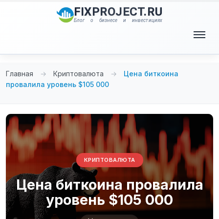
Перейти
FIXPROJECT.RU
к
Блог о бизнесе и инвестициях
содержимому
Меню
Главная
→
Криптовалюта
→
Цена биткоина
провалила уровень $105 000
КРИПТОВАЛЮТА
Цена биткоина провалила
уровень $105 000