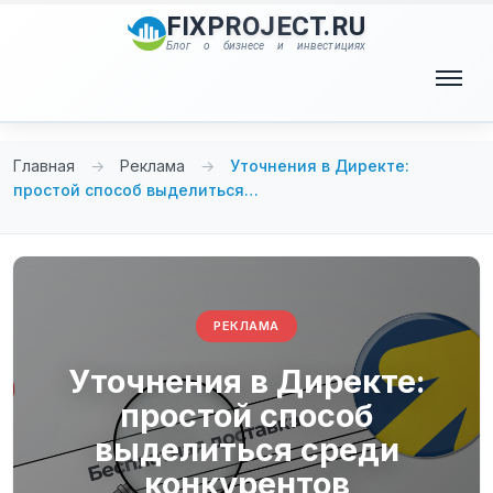
Перейти
FIXPROJECT.RU
к
Блог о бизнесе и инвестициях
содержимому
Меню
Главная
→
Реклама
→
Уточнения в Директе:
простой способ выделиться…
РЕКЛАМА
Уточнения в Директе:
простой способ
выделиться среди
конкурентов