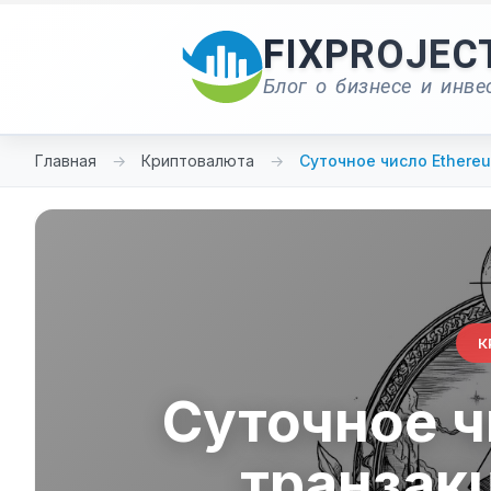
Перейти
к
FIXPROJEC
содержимому
Блог о бизнесе и инве
Главная
→
Криптовалюта
→
Суточное число Ethere
К
Суточное ч
транзак