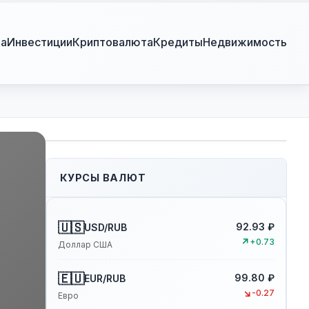
ра
Инвестиции
Криптовалюта
Кредиты
Недвижимость
КУРСЫ ВАЛЮТ
🇺🇸
92.93 ₽
USD/RUB
↗
+0.73
Доллар США
🇪🇺
99.80 ₽
EUR/RUB
↘
-0.27
Евро