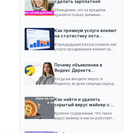
сделать зарплатной
Убеждение, что на кредитке
хранятся только заемные
средства, ошибочное. Она легко
вмещает…
Как премиум услуги влияют
на статистику лота
(телеграм-канал)
В предыдущий раз рассказали, как
услуги продвижения влияют на
статистику лота с…
Почему объявления в
Яндекс Директе
показываются не всем:…
Когда вы вводите запрос в
Яндексе, за доли секунды перед
вами появляются…
Как найти и удалить
скрытый вирус майнер с…
Краткое содержание: Что такое
вирус майнер и как он работает
Чем опасен…