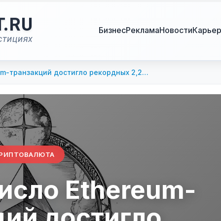
T.RU
Бизнес
Реклама
Новости
Карье
стициях
um-транзакций достигло рекордных 2,2…
РИПТОВАЛЮТА
исло Ethereum-
ций достигло