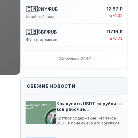
🇨🇳
12.87 ₽
CNY/RUB
↘
-0.02
Китайский юань
🇬🇧
117.16 ₽
GBP/RUB
↘
-0.73
Фунт стерлингов
Обновлено: 07:47
СВЕЖИЕ НОВОСТИ
Как купить USDT за рубли —
все рабочие…
Краткое содержание: Что такое
USDT и почему все его покупают 5
способов…