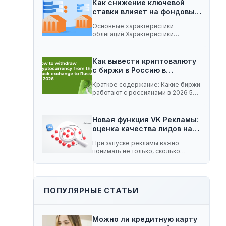
Как снижение ключевой
ставки влияет на фондовый
рынок:…
Основные характеристики
облигаций Характеристики
облигаций, которые играют
важную роль при изменении
ключевой…
Как вывести криптовалюту
с биржи в Россию в…
Краткое содержание: Какие биржи
работают с россиянами в 2026 5
способов вывести…
Новая функция VK Рекламы:
оценка качества лидов на…
При запуске рекламы важно
понимать не только, сколько
заявок принесла кампания, но…
ПОПУЛЯРНЫЕ СТАТЬИ
Можно ли кредитную карту