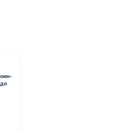
оин-
 до