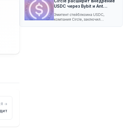
Circle расширит внедрение
USDC через Bybit и Ant…
Эмитент стейблкоина USDC,
компания Circle, заключил
соглашение о разделе доходов с
криптобиржей…
Я →
едит