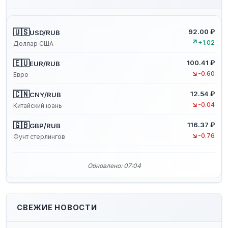
🇺🇸
92.00 ₽
USD/RUB
↗
+1.02
Доллар США
🇪🇺
100.41 ₽
EUR/RUB
↘
-0.60
Евро
🇨🇳
12.54 ₽
CNY/RUB
↘
-0.04
Китайский юань
🇬🇧
116.37 ₽
GBP/RUB
↘
-0.76
Фунт стерлингов
Обновлено: 07:04
СВЕЖИЕ НОВОСТИ