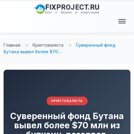
Перейти
FIXPROJECT.RU
к
Блог о бизнесе и инвестициях
содержимому
Меню
Главная
→
Криптовалюта
→
Суверенный фонд
Бутана вывел более $70…
КРИПТОВАЛЮТА
Суверенный фонд Бутана
вывел более $70 млн из