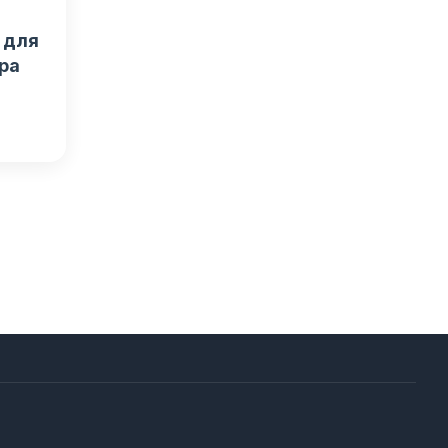
 для
ра