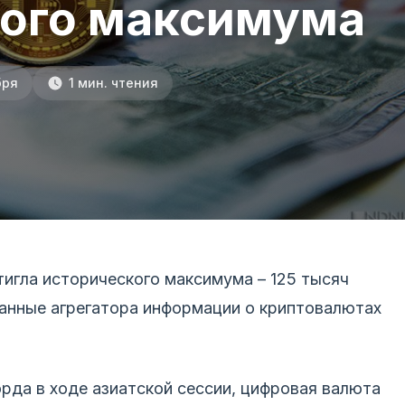
кого максимума
бря
1 мин. чтения
игла исторического максимума – 125 тысяч
анные агрегатора информации о криптовалютах
орда в ходе азиатской сессии, цифровая валюта