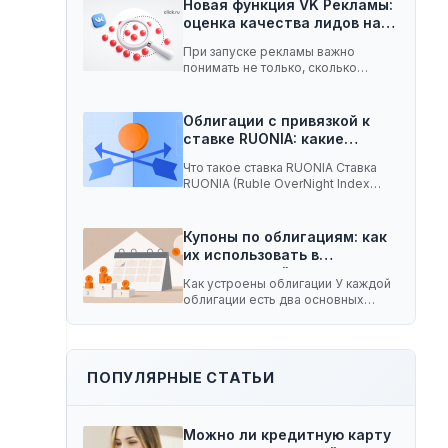
Новая функция VK Рекламы:
оценка качества лидов на…
При запуске рекламы важно
понимать не только, сколько
заявок принесла кампания, но…
Облигации с привязкой к
ставке RUONIA: какие
ценные…
Что такое ставка RUONIA Ставка
RUONIA (Ruble OverNight Index
Average) — это…
Купоны по облигациям: как
их использовать в
долгосрочной…
Как устроены облигации У каждой
облигации есть два основных
параметра. Номинал —…
ПОПУЛЯРНЫЕ СТАТЬИ
Можно ли кредитную карту