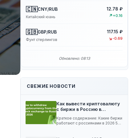
🇨🇳
12.78 ₽
CNY/RUB
↗
+0.16
Китайский юань
🇬🇧
117.15 ₽
GBP/RUB
↘
-0.69
Фунт стерлингов
Обновлено: 08:13
СВЕЖИЕ НОВОСТИ
Как вывести криптовалюту
с биржи в Россию в…
Краткое содержание: Какие биржи
работают с россиянами в 2026 5
способов вывести…