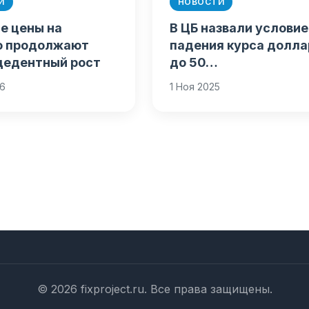
И
НОВОСТИ
е цены на
В ЦБ назвали условие
о продолжают
падения курса долла
цедентный рост
до 50…
26
1 Ноя 2025
© 2026 fixproject.ru. Все права защищены.