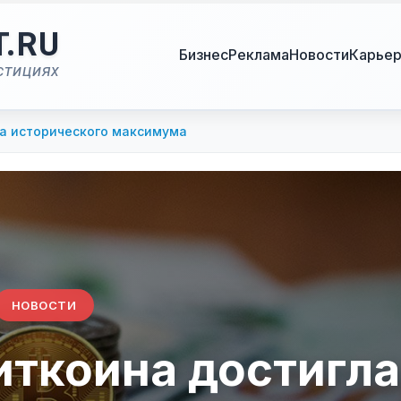
T.RU
Бизнес
Реклама
Новости
Карье
стициях
а исторического максимума
НОВОСТИ
иткоина достигла