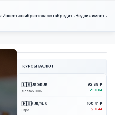
ра
Инвестиции
Криптовалюта
Кредиты
Недвижимость
КУРСЫ ВАЛЮТ
🇺🇸
92.88 ₽
USD/RUB
↗
+0.84
Доллар США
🇪🇺
100.41 ₽
EUR/RUB
↘
-0.44
Евро