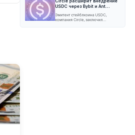
Circle расширит внедрение
USDC через Bybit и Ant…
Эмитент стейблкоина USDC,
компания Circle, заключил
соглашение о разделе доходов с
криптобиржей…