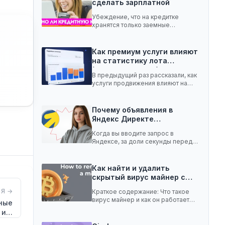
сделать зарплатной
Убеждение, что на кредитке
хранятся только заемные
средства, ошибочное. Она легко
вмещает…
Как премиум услуги влияют
на статистику лота
(телеграм-канал)
В предыдущий раз рассказали, как
услуги продвижения влияют на
статистику лота с…
Почему объявления в
Яндекс Директе
показываются не всем:…
Когда вы вводите запрос в
Яндексе, за доли секунды перед
вами появляются…
Как найти и удалить
скрытый вирус майнер с…
Я →
Краткое содержание: Что такое
вирус майнер и как он работает
мные
Чем опасен…
 и…