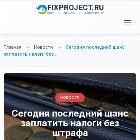
Перейти
FIXPROJECT.RU
к
Блог о бизнесе и инвестициях
содержимому
Меню
Главная
→
Новости
→
Сегодня последний шанс
заплатить налоги без…
НОВОСТИ
Сегодня последний шанс
заплатить налоги без
штрафа