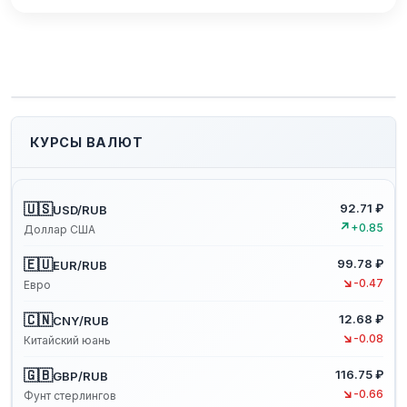
КУРСЫ ВАЛЮТ
🇺🇸
92.71 ₽
USD/RUB
↗
+0.85
Доллар США
🇪🇺
99.78 ₽
EUR/RUB
↘
-0.47
Евро
🇨🇳
12.68 ₽
CNY/RUB
↘
-0.08
Китайский юань
🇬🇧
116.75 ₽
GBP/RUB
↘
-0.66
Фунт стерлингов