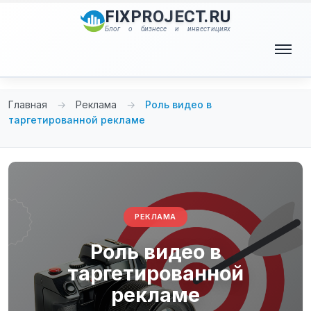
Перейти
FIXPROJECT.RU
к
Блог о бизнесе и инвестициях
содержимому
Меню
Главная
→
Реклама
→
Роль видео в
таргетированной рекламе
РЕКЛАМА
Роль видео в
таргетированной
рекламе