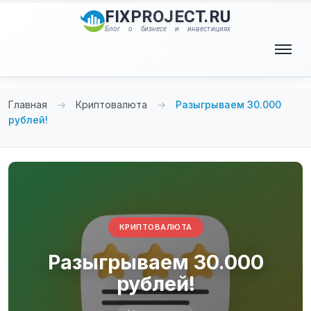
Перейти
FIXPROJECT.RU
к
Блог о бизнесе и инвестициях
содержимому
Меню
Главная
→
Криптовалюта
→
Разыгрываем 30.000
рублей!
КРИПТОВАЛЮТА
Разыгрываем 30.000
рублей!