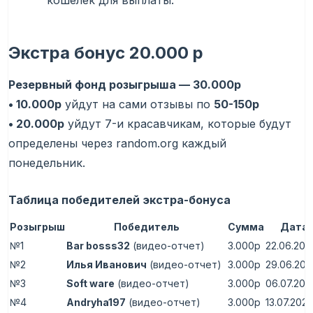
кошелек для выплаты.
Экстра бонус
20.000 р
Резервный фонд розыгрыша — 30.000р
• 10.000р
уйдут на сами отзывы по
50-150р
• 20.000р
уйдут 7-и красавчикам, которые будут
определены через random.org каждый
понедельник.
Таблица победителей экстра-бонуса
Розыгрыш
Победитель
Сумма
Дата
№1
Bar bosss32
(видео-отчет)
3.000р
22.06.202
№2
Илья Иванович
(видео-отчет)
3.000р
29.06.202
№3
Soft ware
(видео-отчет)
3.000р
06.07.202
№4
Andryha197
(видео-отчет)
3.000р
13.07.202