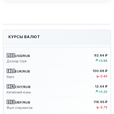
КУРСЫ ВАЛЮТ
🇺🇸
92.64 ₽
USD/RUB
↗
+0.96
Доллар США
🇪🇺
100.66 ₽
EUR/RUB
↘
-0.40
Евро
🇨🇳
12.44 ₽
CNY/RUB
↗
+0.20
Китайский юань
🇬🇧
116.95 ₽
GBP/RUB
↘
-0.75
Фунт стерлингов