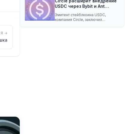
Circle расширит внедрение
USDC через Bybit и Ant…
Эмитент стейблкоина USDC,
компания Circle, заключил
соглашение о разделе доходов с
криптобиржей…
Я →
шка