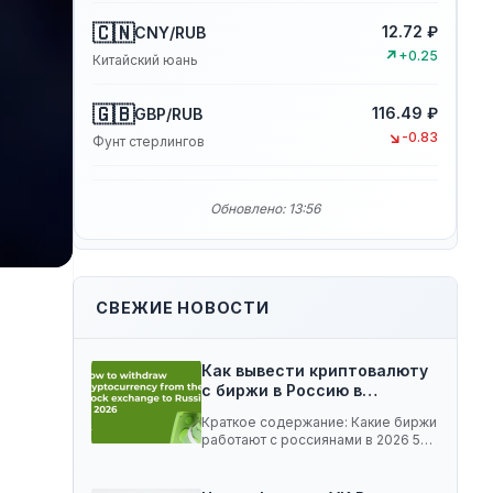
🇨🇳
12.72 ₽
CNY/RUB
↗
+0.25
Китайский юань
🇬🇧
116.49 ₽
GBP/RUB
↘
-0.83
Фунт стерлингов
Обновлено: 13:56
СВЕЖИЕ НОВОСТИ
Как вывести криптовалюту
с биржи в Россию в…
Краткое содержание: Какие биржи
работают с россиянами в 2026 5
способов вывести…