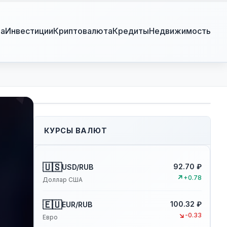
ра
Инвестиции
Криптовалюта
Кредиты
Недвижимость
КУРСЫ ВАЛЮТ
🇺🇸
92.70 ₽
USD/RUB
↗
+0.78
Доллар США
🇪🇺
100.32 ₽
EUR/RUB
↘
-0.33
Евро