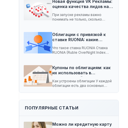
Новая функция VK Рекламы:
оценка качества лидов на…
При запуске рекламы важно
понимать не только, сколько
заявок принесла кампания, но…
Облигации с привязкой к
ставке RUONIA: какие
ценные…
Что такое ставка RUONIA Ставка
RUONIA (Ruble OverNight Index
Average) — это…
Купоны по облигациям: как
их использовать в
долгосрочной…
Как устроены облигации У каждой
облигации есть два основных
параметра. Номинал —…
ПОПУЛЯРНЫЕ СТАТЬИ
Можно ли кредитную карту