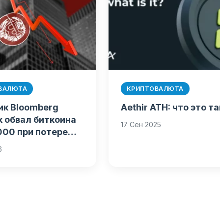
ВАЛЮТА
КРИПТОВАЛЮТА
ик Bloomberg
Aethir ATH: что это т
 обвал биткоина
17 Сен 2025
 000 при потере…
6