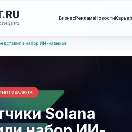
T.RU
Бизнес
Реклама
Новости
Карье
стициях
представили набор ИИ-навыков
РИПТОВАЛЮТА
тчики Solana
или набор ИИ-