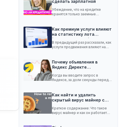
сделать зарплатной
Убеждение, что на кредитке
хранятся только заемные
средства, ошибочное. Она легко
вмещает…
Как премиум услуги влияют
на статистику лота
(телеграм-канал)
В предыдущий раз рассказали, как
услуги продвижения влияют на
статистику лота с…
Почему объявления в
Яндекс Директе
показываются не всем:…
Когда вы вводите запрос в
Яндексе, за доли секунды перед
вами появляются…
Как найти и удалить
скрытый вирус майнер с…
Краткое содержание: Что такое
вирус майнер и как он работает
Чем опасен…