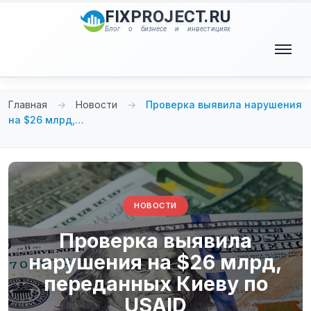
Перейти
FIXPROJECT.RU
к
Блог о бизнесе и инвестициях
содержимому
Меню
Главная
→
Новости
→
Проверка выявила нарушения
на $26 млрд,…
НОВОСТИ
Проверка выявила
нарушения на $26 млрд,
переданных Киеву по
USAID